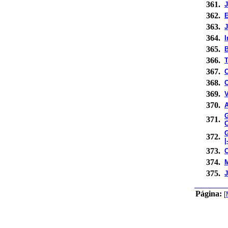
361.
J
362.
E
363.
J
364.
I
365.
B
366.
367.
368.
369.
V
370.
A
G
371.
O
372.
|
373.
374.
375.
J
Página:
[