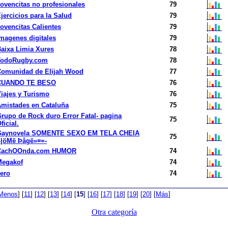
ovencitas no profesionales
79
jercicios para la Salud
79
ovencitas Calientes
79
magenes digitales
79
aixa Limia Xures
78
TodoRugby.com
78
Comunidad de Elijah Wood
77
CUANDO TE BESO
76
iajes y Turismo
76
mistades en Cataluña
75
rupo de Rock duro Error Fatal- pagina
75
ficial.
Gaynovela SOMENTE SEXO EM TELA CHEIA
75
-|öMë Þågë»¤=-
CachOOnda.com HUMOR
74
Megakof
74
ero
74
Menos
]
[
11
]
[
12
]
[
13
]
[
14
]
[
15
]
[
16
]
[
17
]
[
18
]
[
19
]
[
20
]
[
Más
]
Otra categoría