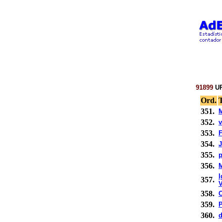
91899
UR
Ord.
T
351.
352.
v
353.
F
354.
J
355.
p
356.
I
357.
V
358.
359.
360.