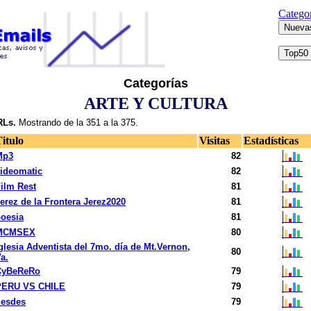
Categor
Categorías
ARTE Y CULTURA
Ls.
Mostrando de la 351 a la 375.
itulo
Visitas
Estadísticas
Mp3
82
ideomatic
82
ilm Rest
81
erez de la Frontera Jerez2020
81
oesia
81
MCMSEX
80
glesia Adventista del 7mo. día de Mt.Vernon,
80
a.
CyBeReRo
79
PERU VS CHILE
79
desdes
79