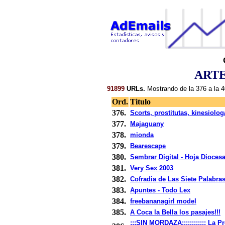
ARTE
91899
URLs.
Mostrando de la 376 a la 4
Ord.
Titulo
376.
Scorts, prostitutas, kinesiolo
377.
Majaguany
378.
mionda
379.
Bearescape
380.
Sembrar Digital - Hoja Dioces
381.
Very Sex 2003
382.
Cofradia de Las Siete Palabra
383.
Apuntes - Todo Lex
384.
freebananagirl model
385.
A Coca la Bella los pasajes!!!
:::SIN MORDAZA:::::::::::: La P