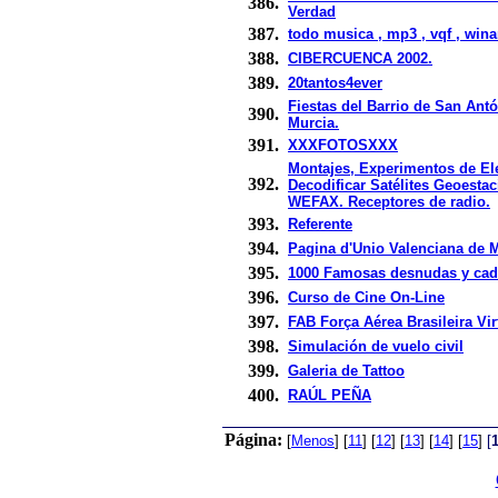
386.
Verdad
387.
todo musica , mp3 , vqf , win
388.
CIBERCUENCA 2002.
389.
20tantos4ever
Fiestas del Barrio de San Ant
390.
Murcia.
391.
XXXFOTOSXXX
Montajes, Experimentos de Ele
392.
Decodificar Satélites Geoestac
WEFAX. Receptores de radio.
393.
Referente
394.
Pagina d'Unio Valenciana de 
395.
1000 Famosas desnudas y cad
396.
Curso de Cine On-Line
397.
FAB Força Aérea Brasileira Vir
398.
Simulación de vuelo civil
399.
Galeria de Tattoo
400.
RAÚL PEÑA
Página:
[
Menos
]
[
11
]
[
12
]
[
13
]
[
14
]
[
15
]
[