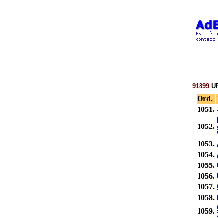
91899
UR
Ord.
1051.
1052.
1053.
1054.
1055.
1056.
1057.
1058.
1059.