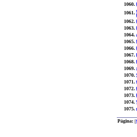
1060.
1061.
1062.
1063.
1064.
1065.
1066.
1067.
1068.
1069.
1070.
1071.
1072.
1073.
1074.
1075.
Página:
[