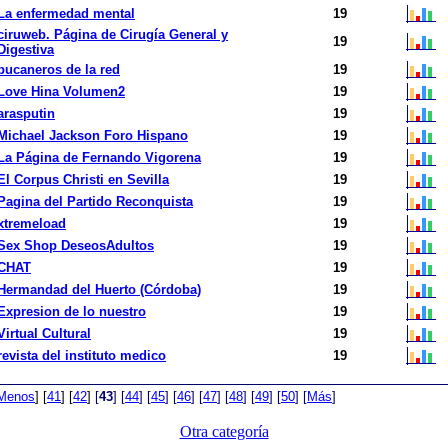
La enfermedad mental
19
ciruweb. Página de Cirugía General y
19
Digestiva
bucaneros de la red
19
Love Hina Volumen2
19
arasputin
19
Michael Jackson Foro Hispano
19
La Página de Fernando Vigorena
19
El Corpus Christi en Sevilla
19
Pagina del Partido Reconquista
19
xtremeload
19
Sex Shop DeseosAdultos
19
CHAT
19
Hermandad del Huerto (Córdoba)
19
Expresion de lo nuestro
19
Virtual Cultural
19
revista del instituto medico
19
Menos
]
[
41
]
[
42
]
[
43
]
[
44
]
[
45
]
[
46
]
[
47
]
[
48
]
[
49
]
[
50
]
[
Más
]
Otra categoría