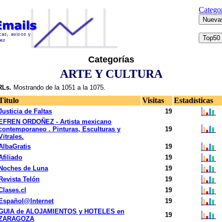
Categor
Categorías
ARTE Y CULTURA
Ls.
Mostrando de la 1051 a la 1075.
Titulo
Visitas
Estadísticas
Justicia de Faltas
19
EFREN ORDOÑEZ - Artista mexicano
contemporaneo . Pinturas, Esculturas y
19
Vitrales.
AlbaGratis
19
Afiliado
19
Noches de Luna
19
Revista Telón
19
Clases.cl
19
Español@Internet
19
GUIA de ALOJAMIENTOS y HOTELES en
19
ZARAGOZA