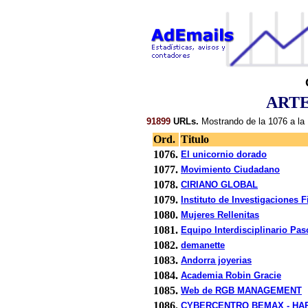
ARTE
91899
URLs.
Mostrando de la 1076 a la 
Ord.
Titulo
1076.
El unicornio dorado
1077.
Movimiento Ciudadano
1078.
CIRIANO GLOBAL
1079.
Instituto de Investigaciones F
1080.
Mujeres Rellenitas
1081.
Equipo Interdisciplinario Pas
1082.
demanette
1083.
Andorra joyerias
1084.
Academia Robin Gracie
1085.
Web de RGB MANAGEMENT
1086.
CYBERCENTRO BEMAX - HAR