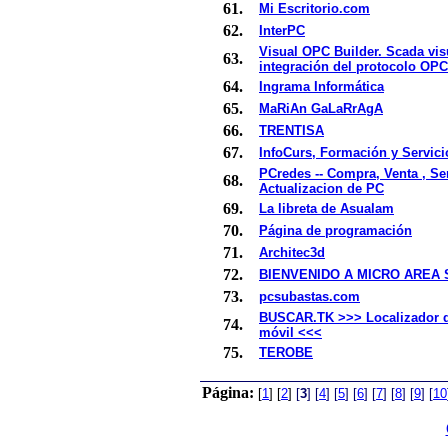
61.
Mi Escritorio.com
62.
InterPC
Visual OPC Builder. Scada vis
63.
integración del protocolo OPC
64.
Ingrama Informática
65.
MaRiAn GaLaRrAgA
66.
TRENTISA
67.
InfoCurs, Formación y Servici
PCredes -- Compra, Venta , Se
68.
Actualizacion de PC
69.
La libreta de Asualam
70.
Página de programación
71.
Architec3d
72.
BIENVENIDO A MICRO AREA
73.
pcsubastas.com
BUSCAR.TK >>> Localizador d
74.
móvil <<<
75.
TEROBE
Página:
[
1
]
[
2
]
[
3
]
[
4
]
[
5
]
[
6
]
[
7
]
[
8
]
[
9
]
[
10