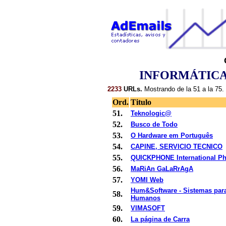
INFORMÁTICA
2233
URLs.
Mostrando de la 51 a la 75.
Ord.
Titulo
51.
Teknologic@
52.
Busco de Todo
53.
O Hardware em Português
54.
CAPINE, SERVICIO TECNICO
55.
QUICKPHONE International P
56.
MaRiAn GaLaRrAgA
57.
YOMI Web
Hum&Software - Sistemas par
58.
Humanos
59.
VIMASOFT
60.
La página de Carra