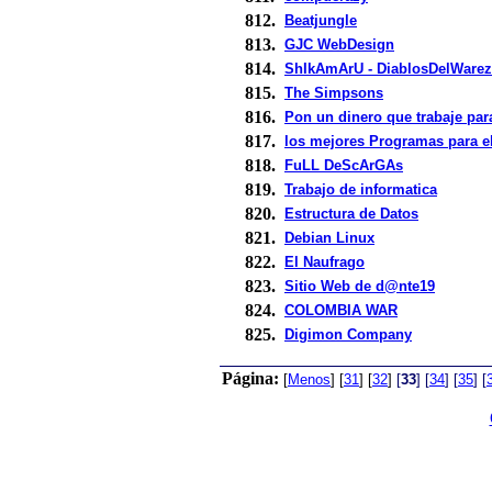
812.
Beatjungle
813.
GJC WebDesign
814.
ShIkAmArU - DiablosDelWarez
815.
The Simpsons
816.
Pon un dinero que trabaje para 
817.
los mejores Programas para el
818.
FuLL DeScArGAs
819.
Trabajo de informatica
820.
Estructura de Datos
821.
Debian Linux
822.
El Naufrago
823.
Sitio Web de d@nte19
824.
COLOMBIA WAR
825.
Digimon Company
Página:
[
Menos
]
[
31
]
[
32
]
[
33
]
[
34
]
[
35
]
[