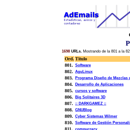
P
1698
URLs.
Mostrando de la 801 a la 82
Ord.
Titulo
801.
Software
802.
AguLinux
803.
Programa Diseño de Mezclas 
804.
Desarrollo de Aplicaciones
805.
cursos y software
806.
Big Solitaires 3D
807.
:: DARKGAMEZ ::
808.
GNUBlog
809.
Cyber Sistemas Wilmer
810.
Software de Gestión Personal
811.
compucrazy