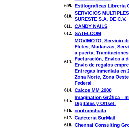
Estilograficas Libreria 
609.
SERVICIOS MULTIPLES
610.
SURESTE S.A. DE C.V.
CANDY NAILS
611.
SATELCOM
612.
MOVIMOTO, Servicio de
Fletes, Mudanzas, Servi
a puerta, Tramitaciones
Facturación, Envíos a d
613.
Envío de regalos empre
Entregas inmediata en 
Zona Norte, Zona Oeste
Federal
Calcos MM 2000
614.
Imagination Gráfica - I
615.
Digitales y Offset.
cootranshuila
616.
Cadetería SurMail
617.
Chennai Consulting Gr
618.