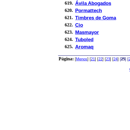
Ávila Abogados
619.
Pormattech
620.
Timbres de Goma
621.
Cio
622.
Masmayor
623.
Tuboled
624.
Aromaq
625.
Página:
[
Menos
]
[
21
]
[
22
]
[
23
]
[
24
]
[
25
]
[