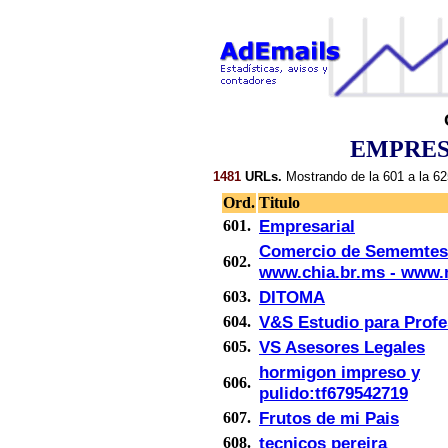
EMPRES
1481
URLs.
Mostrando de la 601 a la 62
Ord.
Titulo
Empresarial
601.
Comercio de Sememtes 
602.
www.chia.br.ms - www.
DITOMA
603.
V&S Estudio para Profe
604.
VS Asesores Legales
605.
hormigon impreso y
606.
pulido:tf679542719
Frutos de mi Pais
607.
tecnicos pereira
608.