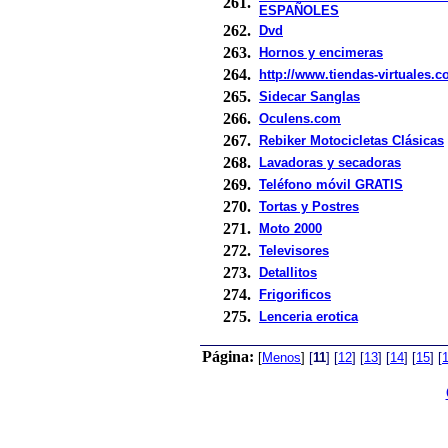
261.
ESPAÑOLES
262.
Dvd
263.
Hornos y encimeras
264.
http://www.tiendas-virtuales.
265.
Sidecar Sanglas
266.
Oculens.com
267.
Rebiker Motocicletas Clásicas
268.
Lavadoras y secadoras
269.
Teléfono móvil GRATIS
270.
Tortas y Postres
271.
Moto 2000
272.
Televisores
273.
Detallitos
274.
Frigorificos
275.
Lenceria erotica
Página:
[
Menos
]
[
11
]
[
12
]
[
13
]
[
14
]
[
15
]
[