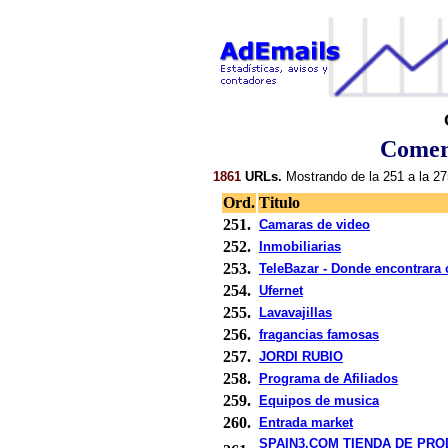
Comerc
1861
URLs.
Mostrando de la 251 a la 27
Ord.
Titulo
251.
Camaras de video
252.
Inmobiliarias
253.
TeleBazar - Donde encontrara c
254.
Ufernet
255.
Lavavajillas
256.
fragancias famosas
257.
JORDI RUBIO
258.
Programa de Afiliados
259.
Equipos de musica
260.
Entrada market
SPAIN3.COM TIENDA DE PR