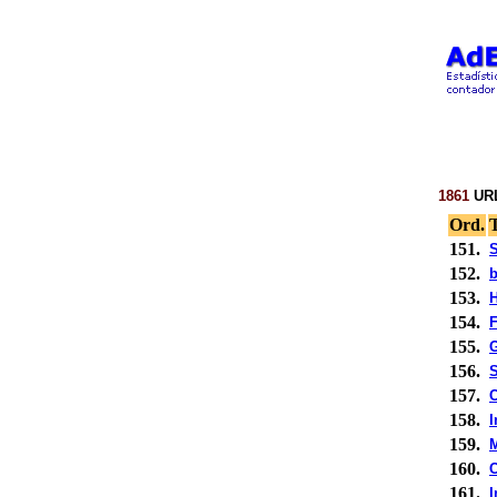
1861
URL
Ord.
T
151.
152.
b
153.
154.
F
155.
G
156.
S
157.
158.
I
159.
160.
C
161.
I