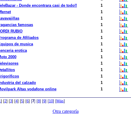
eleBazar - Donde encontrara casi de todo!!
1
fernet
1
avavajillas
1
ragancias famosas
1
JORDI RUBIO
1
rograma de Afiliados
1
Equipos de musica
1
enceria erotica
1
oto 2000
1
elevisores
1
etallitos
1
rigorificos
1
ndustria del calzado
1
ovilpark Altas vodafone online
1
1
]
[
2
]
[
3
]
[
4
]
[
5
]
[
6
]
[
7
]
[
8
]
[
9
]
[
10
]
[
Más
]
Otra categoría