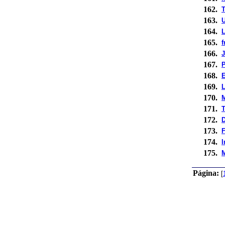
162.
T
163.
U
164.
L
165.
f
166.
167.
P
168.
169.
L
170.
M
171.
T
172.
D
173.
F
174.
I
175.
M
Página:
[