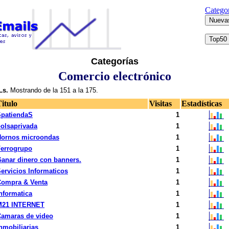
Categor
Categorías
Comercio electrónico
s.
Mostrando de la 151 a la 175.
itulo
Visitas
Estadísticas
SpatiendaS
1
olsaprivada
1
Hornos microondas
1
errogrupo
1
anar dinero con banners.
1
ervicios Informaticos
1
Compra & Venta
1
nformatica
1
M21 INTERNET
1
amaras de video
1
nmobiliarias
1