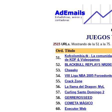
JUEGOS 
2515
URLs.
Mostrando de la 51 a la 75.
Ord.
Titulo
Kofcolombia.tk - La comunid
51.
de KOF & Videogames
52.
BLACKBULL REPLAYS NR200
53.
Cheeeky
54.
VIII Liga NBA 2005 Foroedonk
55.
Crack Zone
56.
La llama del Dragon; MyL
57.
Curling Santo Domingo 2
58.
GERREROSSEED
59.
COMETA MÁGICO
60.
Executor Web