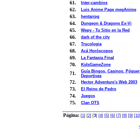
61.
Inter-cambios
62.
Luis Anime Page megAnime
63.
hentairpg
64.
Dungeon & Dragons Ex-Vi
65.
Wepy - Tu Sitio en la Red
66.
dark of the city
67.
Trucologia
68.
Acá Horóscopos
69.
La Fantasia Final
70.
KidsGameZone
Guía Bingos, Casinos, Póquer
71.
Deportivas
72.
Hector Adventure's Web 2003
73.
El Reino de Pedro
74.
Juegos
75.
Clan OTS
Página:
[
1
]
[
2
]
[
3
]
[
4
]
[
5
]
[
6
]
[
7
]
[
8
]
[
9
]
[
10