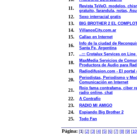
Revista TeVeO, modelos, chism
11.
gratuito, farandula, notas, As
12.
Sexo interracial gratis
13.
BIG BROTHER 2 EL COMPLO
14.
VillanosCity.com.ar
15.
Callao en Internet
Info de la ciudad de Reconqui
16.
Santa Fe, Argentina
17.
..::: Crotalux Services on Line &
MaxMedia Servicios de Comun
18.
Productora de Audio para Ra
19.
Radiodifusion.com - El portal 
Periodistas, Periodismo y Me
20.
Comunicación en Internet
Rojo fama contrafama, ciber rea
21.
radio online, chat
22.
A Contrafío
23.
RADIO MI AMIGO
24.
Espiando Big Brother 2
25.
Todo Fan
Página:
[
1
]
[
2
]
[
3
]
[
4
]
[
5
]
[
6
]
[
7
]
[
8
]
[
9
]
[
10