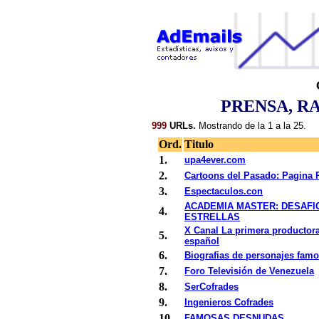
PRENSA, R
999
URLs.
Mostrando de la 1 a la 25.
Ord.
Titulo
1.
upa4ever.com
2.
Cartoons del Pasado: Pagina P
3.
Espectaculos.con
ACADEMIA MASTER: DESAFI
4.
ESTRELLAS
X Canal La primera productora
5.
español
6.
Biografias de personajes fam
7.
Foro Televisión de Venezuela
8.
SerCofrades
9.
Ingenieros Cofrades
10.
FAMOSAS DESNUDAS