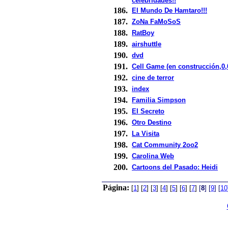
celebridades!!
186.
El Mundo De Hamtaro!!!
187.
ZoNa FaMoSoS
188.
RatBoy
189.
airshuttle
190.
dvd
191.
Cell Game (en construcción,0,0
192.
cine de terror
193.
index
194.
Familia Simpson
195.
El Secreto
196.
Otro Destino
197.
La Visita
198.
Cat Community 2oo2
199.
Carolina Web
200.
Cartoons del Pasado: Heidi
Página:
[
1
]
[
2
]
[
3
]
[
4
]
[
5
]
[
6
]
[
7
]
[
8
]
[
9
]
[
10