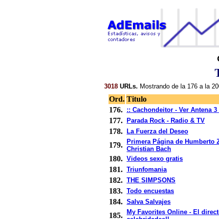
3018
URLs.
Mostrando de la 176 a la 20
Ord.
Titulo
176.
:: Cachondeitor - Ver Antena 3 t
177.
Parada Rock - Radio & TV
178.
La Fuerza del Deseo
Primera Página de Humberto Z
179.
Christian Bach
180.
Videos sexo gratis
181.
Triunfomania
182.
THE SIMPSONS
183.
Todo encuestas
184.
Salva Salvajes
My Favorites Online - El direct
185.