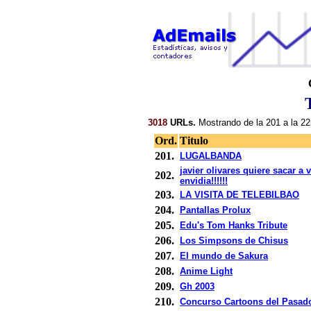
3018
URLs.
Mostrando de la 201 a la 22
Ord.
Titulo
201.
LUGALBANDA
javier olivares quiere sacar a 
202.
envidia!!!!!!
203.
LA VISITA DE TELEBILBAO
204.
Pantallas Prolux
205.
Edu's Tom Hanks Tribute
206.
Los Simpsons de Chisus
207.
El mundo de Sakura
208.
Anime Light
209.
Gh 2003
210.
Concurso Cartoons del Pasad