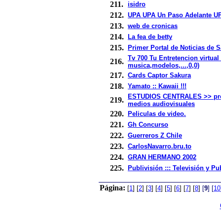
211.
isidro
212.
UPA UPA Un Paso Adelante U
213.
web de cronicas
214.
La fea de betty
215.
Primer Portal de Noticias de S
Tv 700 Tu Entretencion virtual 
216.
musica,modelos,...,0,0)
217.
Cards Captor Sakura
218.
Yamato :: Kawaii !!!
ESTUDIOS CENTRALES >> pro
219.
medios audiovisuales
220.
Peliculas de video.
221.
Gh Concurso
222.
Guerreros Z Chile
223.
CarlosNavarro.bru.to
224.
GRAN HERMANO 2002
225.
Publivisión ::: Televisión y Pu
Página:
[
1
]
[
2
]
[
3
]
[
4
]
[
5
]
[
6
]
[
7
]
[
8
]
[
9
]
[
10