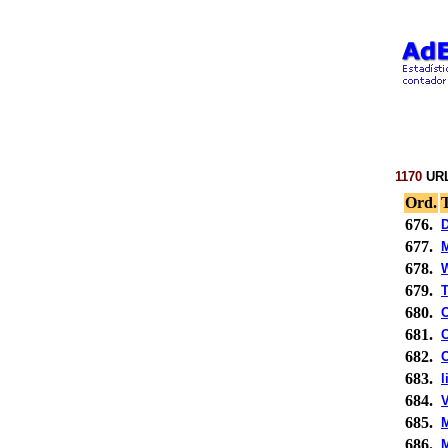
1170
URL
Ord.
T
676.
D
677.
M
678.
W
679.
T
680.
O
681.
C
682.
C
683.
l
684.
V
685.
686.