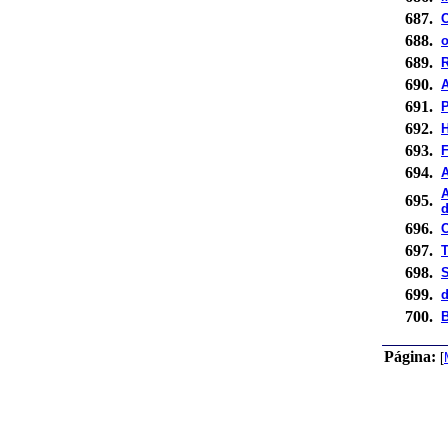
687.
C
688.
o
689.
R
690.
691.
P
692.
H
693.
F
694.
A
695.
d
696.
C
697.
T
698.
S
699.
700.
B
Página:
[