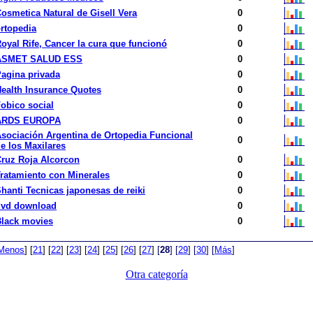
osmetica Natural de Gisell Vera
0
rtopedia
0
oyal Rife, Cancer la cura que funcionó
0
ASMET SALUD ESS
0
agina privada
0
ealth Insurance Quotes
0
obico social
0
ARDS EUROPA
0
sociación Argentina de Ortopedia Funcional
0
e los Maxilares
ruz Roja Alcorcon
0
ratamiento con Minerales
0
hanti Tecnicas japonesas de reiki
0
dvd download
0
lack movies
0
Menos
]
[
21
]
[
22
]
[
23
]
[
24
]
[
25
]
[
26
]
[
27
]
[
28
]
[
29
]
[
30
]
[
Más
]
Otra categoría