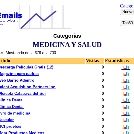
Categor
Categorías
MEDICINA Y SALUD
s.
Mostrando de la 676 a la 700.
itulo
Visitas
Estadísticas
escarga Películas Gratis (12)
0
agazine para padres
0
eb Barrio Adentro
0
alent Acquisition Partners Inc.
0
leicola Calatrava del Sur
0
linica Dental
0
linica Dental
0
ivro de medicina
0
ascular
0
MCI pruebas
0
Mgm Productos Medicos
0