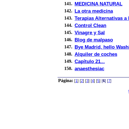
MEDICINA NATURAL
141.
La otra medicina
142.
Terapias Alternativas a
143.
Control Clean
144.
Vinagre y Sal
145.
Blog de malpaso
146.
Bye Madrid, hello Wash
147.
Alquiler de coches
148.
Capítulo 21...
149.
anaesthesiac
150.
Página:
[
1
]
[
2
]
[
3
]
[
4
]
[
5
]
[
6
]
[
7
]