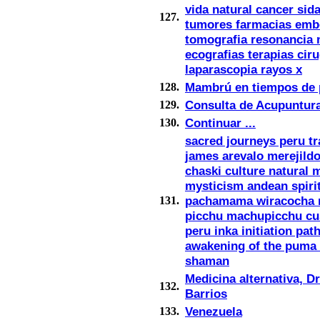
vida natural cancer sid
127.
tumores farmacias emb
tomografia resonancia 
ecografias terapias ciru
laparascopia rayos x
Mambrú en tiempos de 
128.
Consulta de Acupuntur
129.
Continuar ...
130.
sacred journeys peru tr
james arevalo merejild
chaski culture natural 
mysticism andean spiri
pachamama wiracocha
131.
picchu machupicchu cu
peru inka initiation pat
awakening of the puma
shaman
Medicina alternativa, Dr
132.
Barrios
Venezuela
133.