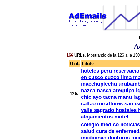
A
166
URLs.
Mostrando de la 126 a la 150
Ord.
Titulo
hoteles peru reservacio
en cusco cuzco lima m
macchupicchu urubamb
nazca nasca arequipa iq
126.
chiclayo tacna manu lag
callao miraflores san is
valle sagrado hostales
alojamientos motel
colegio medico noticia
salud cura de enfermed
medicinas doctores me