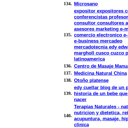
Microsano
134.
expositor expositores c
conferencistas profeso
consultor consultores 
asesores marketing e-m
comercio electronico 
135.
e-business mercadeo
mercadotecnia edy edwa
margholl cusco cuzco 
latinoamerica
Centro de Masaje Manu
136.
Medicina Natural China
137.
Otoño platense
138.
edy cuellar blog de un 
historia de un bebe que
139.
nacer
Terapias Naturales - na
nutricion y dietetica, rei
140.
acupuntura, masaje, hi
clinica