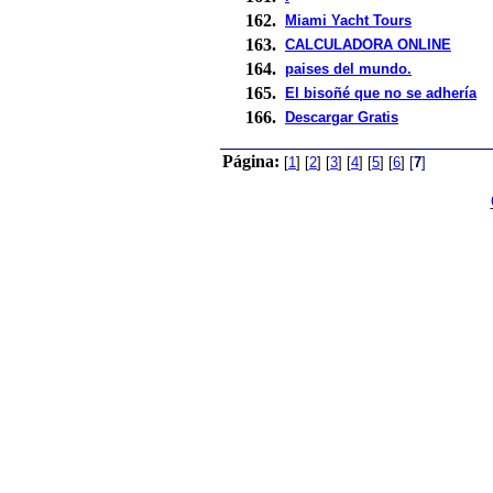
162.
Miami Yacht Tours
163.
CALCULADORA ONLINE
164.
paises del mundo.
165.
El bisoñé que no se adhería
166.
Descargar Gratis
Página:
[
1
]
[
2
]
[
3
]
[
4
]
[
5
]
[
6
]
[
7
]