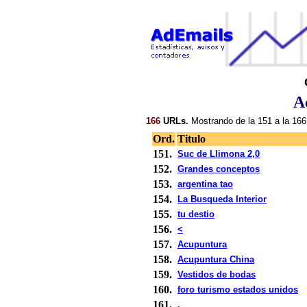
A
166
URLs.
Mostrando de la 151 a la 166
Ord.
Titulo
151.
Suc de Llimona 2,0
152.
Grandes conceptos
153.
argentina tao
154.
La Busqueda Interior
155.
tu destio
156.
<
157.
Acupuntura
158.
Acupuntura China
159.
Vestidos de bodas
160.
foro turismo estados unidos
161.
.