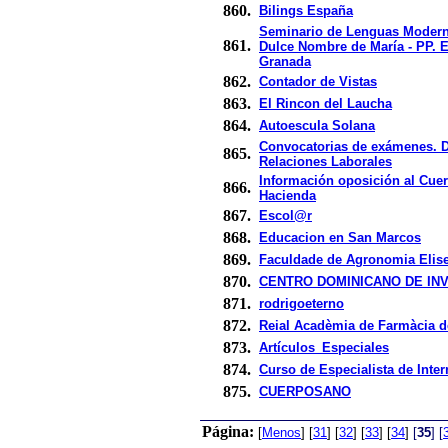
860.
Bilings España
Seminario de Lenguas Modern
861.
Dulce Nombre de María - PP. E
Granada
862.
Contador de Vistas
863.
El Rincon del Laucha
864.
Autoescula Solana
Convocatorias de exámenes. 
865.
Relaciones Laborales
Información oposición al Cue
866.
Hacienda
867.
Escol@r
868.
Educacion en San Marcos
869.
Faculdade de Agronomia Elise
870.
CENTRO DOMINICANO DE IN
871.
rodrigoeterno
872.
Reial Acadèmia de Farmàcia d
873.
Artículos_Especiales
874.
Curso de Especialista de Inter
875.
CUERPOSANO
Página:
[
Menos
]
[
31
]
[
32
]
[
33
]
[
34
]
[
35
]
[