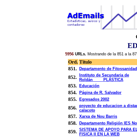
E
5956
URLs.
Mostrando de la 851 a la 87
Ord.
Titulo
851.
Departamento de Fitossanida
Instituto de Secundaria de
852.
Roldán_____PLÁSTICA
853.
Educación
854.
Página de R. Salvador
855.
Egresados 2002
proyecto de educacion a dista
856.
calacoto
857.
Xarxa de Nou Barris
858.
Departamento Religión IES No
SISTEMA DE APOYO PARA E
859.
FISICA II EN LA WEB