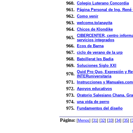
960.
Colegio Luterano Concordia
961.
Página Personal de Ing. René
962.
Como venir
963.
welcome.to/anayita
964.
Chicos de Klondike
CIBERCENTER, centro informa
965.
servicios integrados
966.
Ecos de Barna
967.
ciclo de verano de la urp
968.
Batxillerat Ies Badia
969.
Soluciones Siglo XXI
Quid Pro Quo, Expresión y Re
970.
INTERuniversitaria
971.
Instrucciones y Manuales.com
972.
Apoyos educativos
973.
Oratorio Salesiano Chana. Gr
974.
una vida de perro
975.
Fundamentos del diseño
Página:
[
Menos
]
[
31
]
[
32
]
[
33
]
[
34
]
[
35
]
[