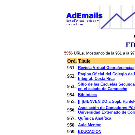
E
5956
URLs.
Mostrando de la 951 a la 97
Ord.
Titulo
951.
Revista Virtual Georeferencias
Página Oficial del Colegio de
952.
Integral, Costa Rica
Sitio de las Escuelas Secunda
953.
en el estado de Campeche
954.
Biblioteca
955.
||||BIENVENIDO a SoµL Hµnte
Asociación de Contadores Púb
956.
Universidad Externado de Co
957.
Química Analítica
958.
Aula Mentor
959.
EDUCACIÓN