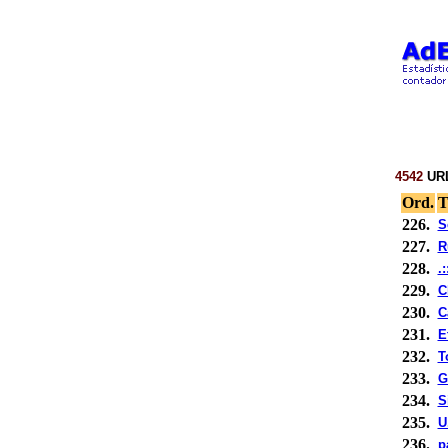
4542
URL
Ord.
T
226.
S
227.
R
228.
.
229.
C
230.
C
231.
E
232.
T
233.
G
234.
S
235.
U
236.
p