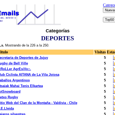
Categor
Categorías
DEPORTES
s.
Mostrando de la 226 a la 250.
itulo
Visitas
Esta
ecretaria de Deportes de Jujuy
5
ugby de Bell Ville
5
::RoLLer AgrEsiVo::.
5
lub Ciclista AITANA de La Vila Joiosa
5
aballos Argentinos
5
tsaiak Mahai Tenis Elkartea
5
otSnowboard
5
etxo Rugby
5
itio Web del Clan de la Montaña - Valdivia - Chile
5
.E.Lleida
5
ajaros silvestres
5