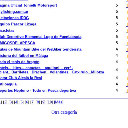
agina Oficial Tonietti Motorsport
5
lyfishing.com.ar
5
icitaciones IDDG
5
quipo Pascor Lizaga
5
icicletas
5
lub Deportivo Elemental Lugo de Fuenlabrada
5
MIGOSDELAPESCA
5
utas de Mountain Bike del WeBiker Senderista
4
istoria del fútbol en Málaga
4
odo el tenis de Aragón
4
stels... kites... cometas... aquiloni... cerf -
4
olant...Barriletes...Drachen...Volantines...Catxirulo...Milotxa
otor Club Alcalá la Real
4
stiloaguia
4
eportes Neptuno - Todo en Pesca deportiva
4
1
]
[
2
]
[
3
]
[
4
]
[
5
]
[
6
]
[
7
]
[
8
]
[
9
]
[
10
]
[
Más
]
Otra categoría