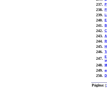
237.
P
238.
F
239.
L
240.
E
241.
B
242.
C
243.
A
244.
R
245.
H
246.
T
E
247.
v
248.
M
249.
e
250.
D
Página:
[