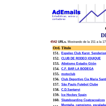
D
4542
URLs.
Mostrando de la 151 a la 17
Ord.
Titulo
151.
Espeleo Club Karst, Senderis
152.
CLUB DE RODEO IQUIQUE
153.
Atletismo Estadio Gijón
154.
C.F. BAR LA BODEGA
155.
motoclub
156.
Club Deportivo Cia Maria Sant
157.
São Paulo Futebol Clube
158.
C.D.Santanyi
159.
Ice Hockey Spain
160.
Skateboarding Coatzacoalcos
Montaña, campismo, escalada