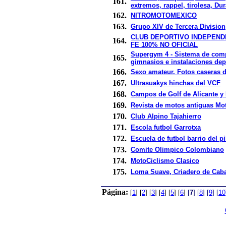
161.
extremos, rappel, tirolesa, Du
162.
NITROMOTOMEXICO
163.
Grupo XIV de Tercera Division
CLUB DEPORTIVO INDEPEND
164.
FE 100% NO OFICIAL
Supergym 4 - Sistema de com
165.
gimnasios e instalaciones dep
166.
Sexo amateur. Fotos caseras 
167.
Ultrasuakys hinchas del VCF
168.
Campos de Golf de Alicante y 
169.
Revista de motos antiguas Mo
170.
Club Alpino Tajahierro
171.
Escola futbol Garrotxa
172.
Escuela de futbol barrio del pi
173.
Comite Olimpico Colombiano
174.
MotoCiclismo Clasico
175.
Loma Suave, Criadero de Caba
Página:
[
1
]
[
2
]
[
3
]
[
4
]
[
5
]
[
6
]
[
7
]
[
8
]
[
9
]
[
10