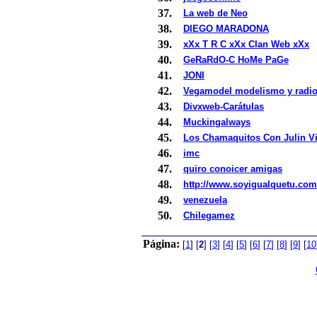
37.
La web de Neo
38.
DIEGO MARADONA
39.
xXx T R C xXx Clan Web xXx
40.
GeRaRdO-C HoMe PaGe
41.
JONI
42.
Vegamodel modelismo y radio
43.
Divxweb-Carátulas
44.
Muckingalways
45.
Los Chamaquitos Con Julin V
46.
imc
47.
quiro conoicer amigas
48.
http://www.soyigualquetu.com
49.
venezuela
50.
Chilegamez
Página:
[
1
]
[
2
]
[
3
]
[
4
]
[
5
]
[
6
]
[
7
]
[
8
]
[
9
]
[
10