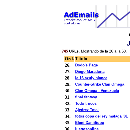
745
URLs.
Mostrando de la 26 a la 50.
Ord.
Titulo
26.
Dodo's Page
27.
Diego Maradona
28.
la 16 azuly blanca
29.
Counter-Strike Clan Omega
30.
Clan Omega - Venezuela
31.
final fantasy
32.
Todo trucos
33.
Ajedrez Total
34.
fotos copa del rey malaga '01
35.
Eleni Daniilidou
36.
juegosonline