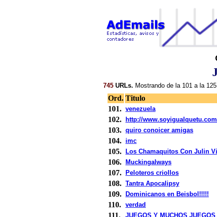
745
URLs.
Mostrando de la 101 a la 125
Ord.
Titulo
101.
venezuela
102.
http://www.soyigualquetu.com
103.
quiro conoicer amigas
104.
imc
105.
Los Chamaquitos Con Julin V
106.
Muckingalways
107.
Peloteros criollos
108.
Tantra Apocalipsy
109.
Dominicanos en Beisbol!!!!!
110.
verdad
111.
JUEGOS Y MUCHOS JUEGOS