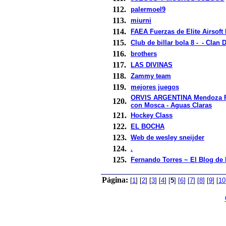
112.
palermoel9
113.
miurni
114.
FAEA Fuerzas de Elite Airsoft
115.
Club de billar bola 8 -_- Clan
116.
brothers
117.
LAS DIVINAS
118.
Zammy team
119.
mejores juegos
ORVIS ARGENTINA Mendoza Fl
120.
con Mosca - Aguas Claras
121.
Hockey Class
122.
EL BOCHA
123.
Web de wesley sneijder
124.
.
125.
Fernando Torres ~ El Blog de 
Página:
[
1
]
[
2
]
[
3
]
[
4
]
[
5
]
[
6
]
[
7
]
[
8
]
[
9
]
[
10