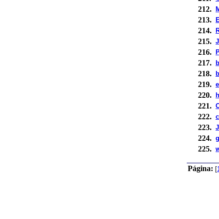
212.
213.
E
214.
R
215.
J
216.
P
217.
b
218.
b
219.
e
220.
h
221.
O
222.
c
223.
J
224.
g
225.
Página:
[