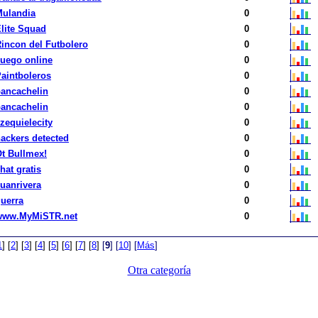
Mulandia
0
lite Squad
0
incon del Futbolero
0
uego online
0
aintboleros
0
ancachelin
0
ancachelin
0
zequielecity
0
ackers detected
0
t Bullmex!
0
hat gratis
0
uanrivera
0
uerra
0
www.MyMiSTR.net
0
1
]
[
2
]
[
3
]
[
4
]
[
5
]
[
6
]
[
7
]
[
8
]
[
9
]
[
10
]
[
Más
]
Otra categoría