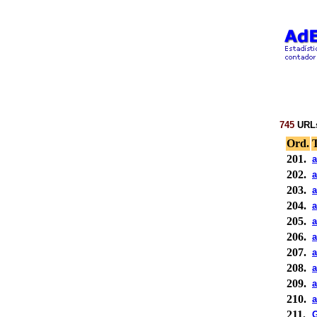
745
URL
Ord.
T
201.
a
202.
a
203.
a
204.
a
205.
a
206.
a
207.
a
208.
a
209.
a
210.
a
211.
G