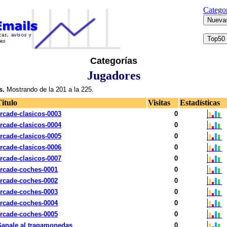
Categor
Categorías
Jugadores
s.
Mostrando de la 201 a la 225.
itulo
Visitas
Estadísticas
rcade-clasicos-0003
0
rcade-clasicos-0004
0
rcade-clasicos-0005
0
rcade-clasicos-0006
0
rcade-clasicos-0007
0
rcade-coches-0001
0
rcade-coches-0002
0
rcade-coches-0003
0
rcade-coches-0004
0
rcade-coches-0005
0
anale al tragamonedas
0