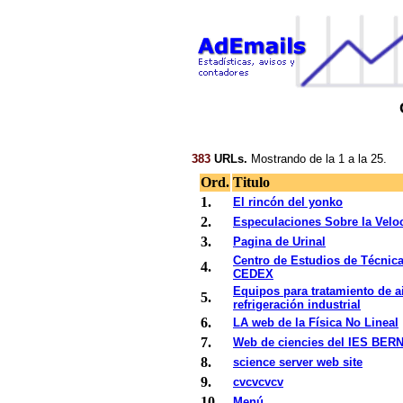
383
URLs.
Mostrando de la 1 a la 25.
Ord.
Titulo
1.
El rincón del yonko
2.
Especulaciones Sobre la Veloc
3.
Pagina de Urinal
Centro de Estudios de Técnica
4.
CEDEX
Equipos para tratamiento de 
5.
refrigeración industrial
6.
LA web de la Física No Lineal
7.
Web de ciencies del IES BE
8.
science server web site
9.
cvcvcvcv
10.
Menú