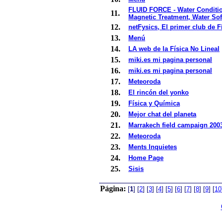
FLUID FORCE - Water Conditio
11.
Magnetic Treatment, Water Sof
12.
netFysics, El primer club de Fí
13.
Menú
14.
LA web de la Física No Lineal
15.
miki.es mi pagina personal
16.
miki.es mi pagina personal
17.
Meteoroda
18.
El rincón del yonko
19.
Física y Química
20.
Mejor chat del planeta
21.
Marrakech field campaign 200
22.
Meteoroda
23.
Ments Inquietes
24.
Home Page
25.
Sisis
Página:
[
1
]
[
2
]
[
3
]
[
4
]
[
5
]
[
6
]
[
7
]
[
8
]
[
9
]
[
10