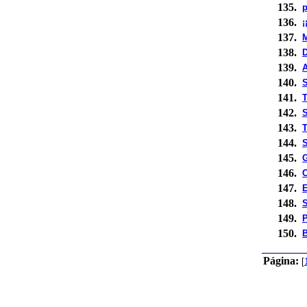
135.
p
136.
¡
137.
M
138.
139.
140.
S
141.
T
142.
143.
T
144.
S
145.
146.
C
147.
E
148.
149.
P
150.
Página:
[