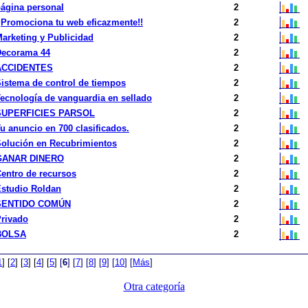
ágina personal
2
¡Promociona tu web eficazmente!!
2
arketing y Publicidad
2
Decorama 44
2
ACCIDENTES
2
istema de control de tiempos
2
ecnología de vanguardia en sellado
2
SUPERFICIES PARSOL
2
u anuncio en 700 clasificados.
2
olución en Recubrimientos
2
GANAR DINERO
2
entro de recursos
2
studio Roldan
2
SENTIDO COMÚN
2
rivado
2
BOLSA
2
1
]
[
2
]
[
3
]
[
4
]
[
5
]
[
6
]
[
7
]
[
8
]
[
9
]
[
10
]
[
Más
]
Otra categoría