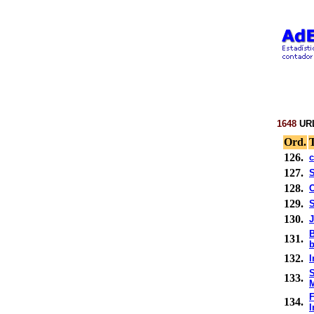
1648
URL
Ord.
T
126.
c
127.
128.
129.
130.
J
B
131.
b
132.
I
133.
F
134.
I