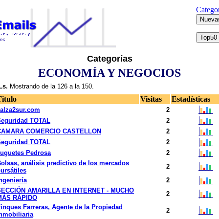
Categor
Categorías
ECONOMÍA Y NEGOCIOS
s.
Mostrando de la 126 a la 150.
itulo
Visitas
Estadísticas
alza2sur.com
2
Seguridad TOTAL
2
CAMARA COMERCIO CASTELLON
2
Seguridad TOTAL
2
uguetes Pedrosa
2
olsas, análisis predictivo de los mercados
2
ursátiles
ngeniería
2
SECCIÓN AMARILLA EN INTERNET - MUCHO
2
MÁS RÁPIDO
inques Farreras, Agente de la Propiedad
2
nmobiliaria