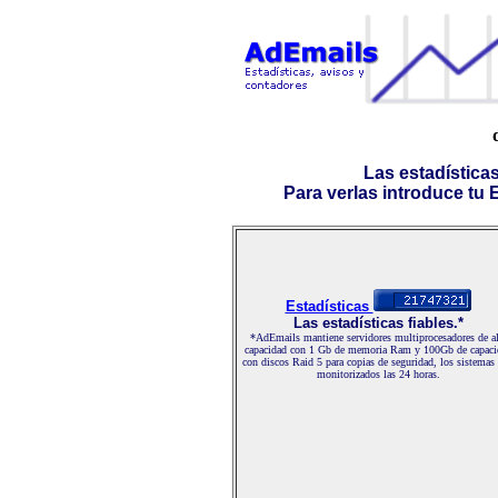
Las estadística
Para verlas introduce tu E-
Estadísticas
Las estadísticas fiables.*
*AdEmails mantiene servidores multiprocesadores de al
capacidad con 1 Gb de memoria Ram y 100Gb de capaci
con discos Raid 5 para copias de seguridad, los sistemas
monitorizados las 24 horas.