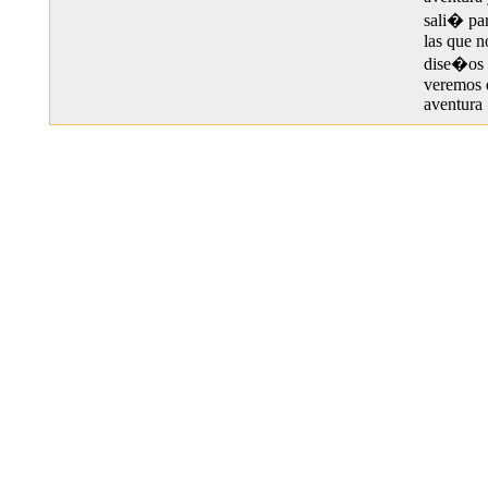
sali� pa
las que n
dise�os 
veremos 
aventura