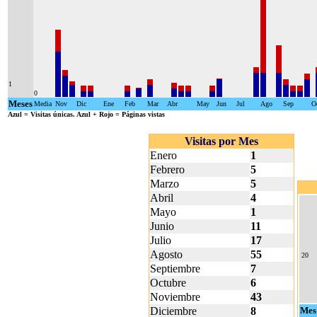
1
0
Meses
Media
Nov
Dic
Ene
Feb
Mar
Abr
May
Jun
Jul
Ago
Sep
O
Azul
= Visitas únicas.
Azul + Rojo
= Páginas vistas
Visitas por Mes
Enero
1
Febrero
5
Marzo
5
Abril
4
Mayo
1
Junio
11
Julio
17
Agosto
55
20
Septiembre
7
Octubre
6
Noviembre
43
Diciembre
8
Mes