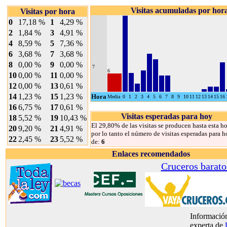
Visitas acumuladas por hor
Visitas por hora
0
17,18 %
1
4,29 %
2
1,84 %
3
4,91 %
4
8,59 %
5
7,36 %
6
3,68 %
7
3,68 %
8
0,00 %
9
0,00 %
7
6
10
0,00 %
11
0,00 %
12
0,00 %
13
0,61 %
14
1,23 %
15
1,23 %
Hora
Media
0
1
2
3
4
5
6
7
8
9
10
11
12
13
14
15
16
16
6,75 %
17
0,61 %
Visitas esperadas para hoy
18
5,52 %
19
10,43 %
El 29,80% de las visitas se producen hasta esta ho
20
9,20 %
21
4,91 %
por lo tanto el número de visitas esperadas para h
22
2,45 %
23
5,52 %
de:
6
Enlaces recomendados
Cruceros barato
Información
experta de