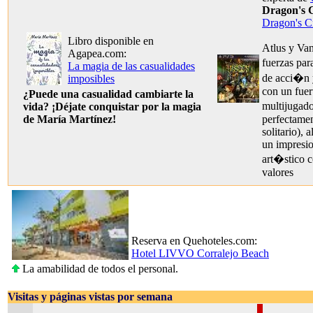
Dragon's
Dragon's 
Libro disponible en
Atlus y Van
Agapea.com:
fuerzas par
La magia de las casualidades
de acci�n y
imposibles
con un fue
¿Puede una casualidad cambiarte la
multijugad
vida? ¡Déjate conquistar por la magia
de María Martínez!
perfectamen
solitario), 
un impresi
art�stico 
valores
Reserva en Quehoteles.com:
Hotel LIVVO Corralejo Beach
La amabilidad de todos el personal.
Visitas y páginas vistas por semana