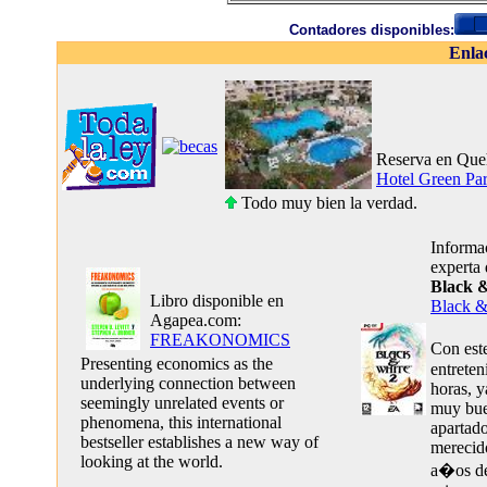
Contadores disponibles:
Enla
Reserva en Que
Hotel Green Pa
Todo muy bien la verdad.
Informac
experta
Black 
Libro disponible en
Black &
Agapea.com:
FREAKONOMICS
Con est
Presenting economics as the
entrete
underlying connection between
horas, y
seemingly unrelated events or
muy bue
phenomena, this international
apartado
bestseller establishes a new way of
merecido
looking at the world.
a�os de