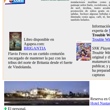
instalaciones insólitas como 
patinaje sobre hielo, rocódromo, 
de surf, tirolina, teatro acuát
promoción de niños gratis en
salidas. Incluye algunas bebidas
ilimitada como agua, café, té, l
también helados.
Información
experta de
Trouble W
Libro disponible en
Trouble Wi
Agapea.com:
BRIGANTIA
SNK Playm
Trouble Wi
Flavio Ferox es un curtido centurión
original y d
encargado de mantener la paz con las
matamarci
tribus del norte de Britania desde el fuerte
publicar, y
de Vindolanda.
ha prepara
capturas
Reserva en 
Hotel Nasta
El personal.