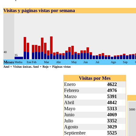
Visitas y páginas vistas por semana
40
35
Meses
Media
Ene
Feb
Mar
Abr
May
Jun
Jul
Ago
Sep
Azul
= Visitas únicas.
Azul + Rojo
= Páginas vistas
Visitas por Mes
Enero
4622
Febrero
4976
Marzo
5391
Abril
4842
Mayo
5313
5000
Junio
4069
Julio
3352
Agosto
3029
Septiembre
5525