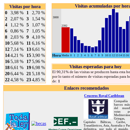
Visitas acumuladas por hor
Visitas por hora
0
3,98 %
1
2,70 %
3000
2
2,07 %
3
1,54 %
4
1,12 %
5
1,07 %
2392
6
0,86 %
7
1,05 %
8
2,03 %
9
4,10 %
10
5,68 %
11
6,16 %
12
7,14 %
13
6,61 %
14
4,21 %
15
3,90 %
Hora
Media
0
1
2
3
4
5
6
7
8
9
10
11
12
13
14
15
16
16
5,18 %
17
5,96 %
Visitas esperadas para hoy
18
6,61 %
19
6,98 %
El 90,31% de las visitas se producen hasta esta ho
20
6,44 %
21
5,18 %
por lo tanto el número de visitas esperadas para h
22
4,58 %
23
4,85 %
de:
1
Enlaces recomendados
Cruceros Royal Caribbean
Compañía 
barcos más
del mund
rutas 
Mediterráne
Griegas, 
Capitales Bálticas, Caribe, 
Trasatlánticos, Asia, Australia y Pa
definitiva, por todo el mundo.