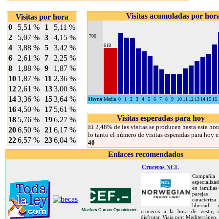
Visitas acumuladas por hor
Visitas por hora
0
5,51 %
1
5,11 %
2
5,07 %
3
4,15 %
700
618
4
3,88 %
5
3,42 %
6
2,61 %
7
2,25 %
8
1,88 %
9
1,87 %
10
1,87 %
11
2,36 %
12
2,61 %
13
3,00 %
14
3,36 %
15
3,64 %
Hora
Media
0
1
2
3
4
5
6
7
8
9
10
11
12
13
14
15
16
16
4,50 %
17
5,61 %
Visitas esperadas para hoy
18
5,76 %
19
6,27 %
El 2,48% de las visitas se producen hasta esta hor
20
6,50 %
21
6,17 %
lo tanto el número de visitas esperadas para hoy e
22
6,57 %
23
6,04 %
40
Enlaces recomendados
Cruceros NCL
Compañía
especializa
en familias
pareja
caracteriz
libertad
cruceros a la hora de vestir,
disfrutar. Viaja por: Mediterráneo,