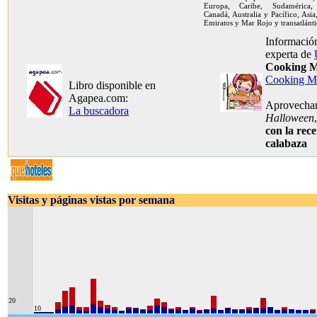
Europa, Caribe, Sudamérica, 
Canadá, Australia y Pacífico, Asia
Emiratos y Mar Rojo y transatlánti
Información
experta de
Cooking 
Cooking M
Libro disponible en
Agapea.com:
Aprovechan
La buscadora
Halloween
con la rece
calabaza
Visitas y páginas vistas por semana
20
10