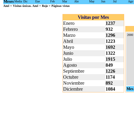
Meses
Media
Dic
Ene
Feb
Mar
Abr
May
Jun
Jul
Ago
Azul
= Visitas únicas.
Azul + Rojo
= Páginas vistas
Visitas por Mes
Enero
1237
Febrero
932
Marzo
1296
2000
Abril
1223
Mayo
1692
Junio
1322
Julio
1915
Agosto
849
Septiembre
1226
Octubre
1174
Noviembre
892
Diciembre
1084
Mes