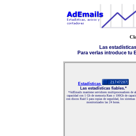
Cla
Las estadística
Para verlas introduce tu E-
Estadísticas
Las estadísticas fiables.*
*AdEmails mantiene servidores multiprocesadores de al
capacidad con 1 Gb de memoria Ram y 100Gb de capaci
con discos Raid 5 para copias de seguridad, los sistemas
monitorizados las 24 horas.