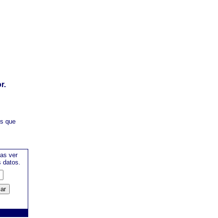
r.
es que
as ver
s datos.