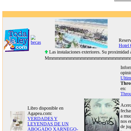
Reserv
Hotel 
Las instalaciones exteriores. Su proximidad a
Mmmmmmmmmmmmmmmmmmmmmmmmm
Infor
opini
Ulti
Thro
en:
Thro
Acer
Libro disponible en
fecha
Agapea.com:
a muc
VERDADES Y
nos e
LEYENDAS DE UN
de ju
ABOGADO XARNEGO-