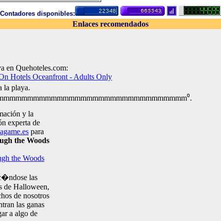
Contadores disponibles:
Enlaces recomendados
a en Quehoteles.com:
On Hotels Oceanfront - Adults Only
 la playa.
mmmmmmmmmmmmmmmmmmmmmmmmmmmmmmm⁰.
mación y la
ón experta de
magame.es
para
ugh the Woods
ugh the Woods
c�ndose las
s de Halloween,
hos de nosotros
ntran las ganas
gar a algo de