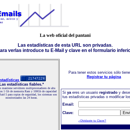
La web oficial del pantani
Las estadísticas de esta URL son privadas.
ara verlas introduce tu E-Mail y clave en el formulario inferio
Para tener estos servicios sólo tien
Registrar tu página
stadísticas
Las estadísticas fiables.*
 mantiene servidores multiprocesadores de alta
con 1 Gb de memoria Ram y 100Gb de capacidad
Si
ya
eres un usuario
registrado
y dese
Raid 5 para copias de seguridad, los sistemas son
tus estadísticas privadas o modificar lo
monitorizados las 24 horas.
Email:
Clave:
¿Olvidaste tu Clave?