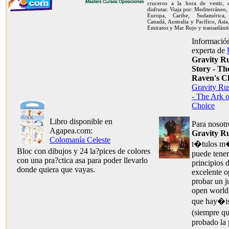
cruceros a la hora de vestir,
disfrutar. Viaja por: Mediterráneo,
Europa, Caribe, Sudamérica, 
Canadá, Australia y Pacífico, Asia
Emiratos y Mar Rojo y transatlánti
Información
experta de
Gravity R
Story - Th
Raven's C
Gravity Ru
- The Ark 
Choice
Libro disponible en
Para nosot
Agapea.com:
Gravity R
Colomanía Celeste
t�tulos m�
Bloc con dibujos y 24 la?pices de colores
puede tener
con una pra?ctica asa para poder llevarlo
principios 
donde quiera que vayas.
excelente o
probar un j
open world 
que hay�is
(siempre q
probado la 