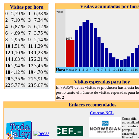
Visitas acumuladas por hor
Visitas por hora
2000
0
5,79 %
1
6,38 %
2
7,10 %
3
7,34 %
4
6,87 %
5
6,12 %
6
4,69 %
7
3,75 %
8
2,95 %
9
2,14 %
1037
10
1,51 %
11
1,29 %
12
1,10 %
13
1,23 %
14
1,63 %
15
2,21 %
16
2,94 %
17
3,45 %
Hora
Media
0
1
2
3
4
5
6
7
8
9
10
11
12
13
14
15
16
18
4,12 %
19
4,70 %
20
5,35 %
21
5,91 %
Visitas esperadas para hoy
22
5,77 %
23
5,67 %
El 79,35% de las visitas se producen hasta esta ho
por lo tanto el número de visitas esperadas para h
de:
2
Enlaces recomendados
Cruceros NCL
Compañía
especializa
en familias
pareja
caracteriz
libertad