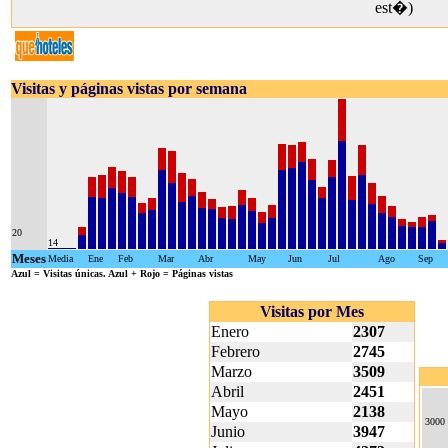
est�)
Visitas y páginas vistas por semana
20
14
Meses
Media
Ene
Feb
Mar
Abr
May
Jun
Jul
Ago
Sep
Azul
= Visitas únicas.
Azul + Rojo
= Páginas vistas
Visitas por Mes
Enero
2307
Febrero
2745
Marzo
3509
Abril
2451
Mayo
2138
3000
Junio
3947