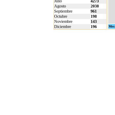
Julio
4273
Agosto
2038
Septiembre
961
Octubre
198
Noviembre
143
Diciembre
196
Mes