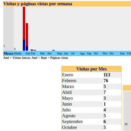
Visitas y páginas vistas por semana
1
0
Meses
Media
Ene
Feb
Mar
Abr
May
Jun
Jul
Ago
Sep
Oct
Nov
Dic
Ene
Fe
Azul
= Visitas únicas.
Azul + Rojo
= Páginas vistas
Visitas por Mes
Enero
113
Febrero
76
Marzo
5
Abril
7
Mayo
3
Junio
1
Julio
4
Agosto
5
Septiembre
6
20
Octubre
5