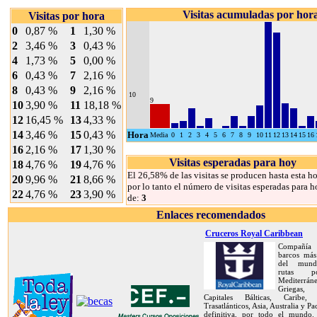
Visitas acumuladas por hor
Visitas por hora
0
0,87 %
1
1,30 %
2
3,46 %
3
0,43 %
4
1,73 %
5
0,00 %
6
0,43 %
7
2,16 %
8
0,43 %
9
2,16 %
10
9
10
3,90 %
11
18,18 %
12
16,45 %
13
4,33 %
14
3,46 %
15
0,43 %
Hora
Media
0
1
2
3
4
5
6
7
8
9
10
11
12
13
14
15
16
16
2,16 %
17
1,30 %
Visitas esperadas para hoy
18
4,76 %
19
4,76 %
El 26,58% de las visitas se producen hasta esta ho
20
9,96 %
21
8,66 %
por lo tanto el número de visitas esperadas para h
22
4,76 %
23
3,90 %
de:
3
Enlaces recomendados
Cruceros Royal Caribbean
Compañía 
barcos más
del mund
rutas 
Mediterráne
Griegas, 
Capitales Bálticas, Caribe, 
Trasatlánticos, Asia, Australia y Pa
definitiva, por todo el mundo.