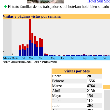
Hotel Sun Spo
El trato familiar de los trabajadores del hotel,un hotel bien situad
Visitas y páginas vistas por semana
5
4
Meses
Media
Feb
Mar
Abr
May
Jun
Jul
Ago
Sep
Oct
Azul
= Visitas únicas.
Azul + Rojo
= Páginas vistas
Visitas por Mes
Enero
28
Febrero
1556
Marzo
4764
Abril
2130
Mayo
154
Junio
110
Julio
203