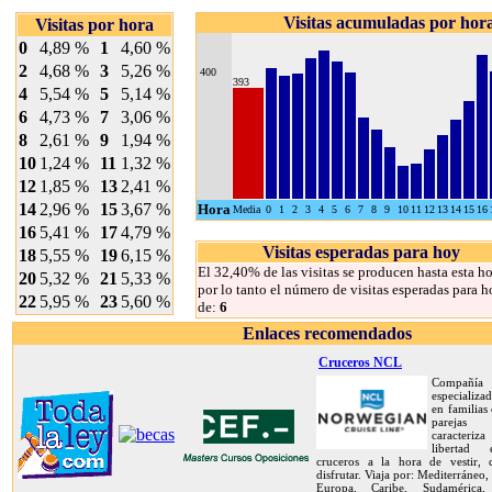
Visitas acumuladas por hor
Visitas por hora
0
4,89 %
1
4,60 %
2
4,68 %
3
5,26 %
400
393
4
5,54 %
5
5,14 %
6
4,73 %
7
3,06 %
8
2,61 %
9
1,94 %
10
1,24 %
11
1,32 %
12
1,85 %
13
2,41 %
14
2,96 %
15
3,67 %
Hora
Media
0
1
2
3
4
5
6
7
8
9
10
11
12
13
14
15
16
16
5,41 %
17
4,79 %
Visitas esperadas para hoy
18
5,55 %
19
6,15 %
El 32,40% de las visitas se producen hasta esta ho
20
5,32 %
21
5,33 %
por lo tanto el número de visitas esperadas para h
22
5,95 %
23
5,60 %
de:
6
Enlaces recomendados
Cruceros NCL
Compañía
especializa
en familias
pareja
caracteriz
libertad
cruceros a la hora de vestir,
disfrutar. Viaja por: Mediterráneo,
Europa, Caribe, Sudamérica, 