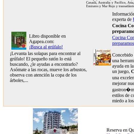
Canadá, Australia y Pacífico, Asia
Emiratos y Mar Rojo y transatlánti
Información
experta de
Cocina C
preparamo
Libro disponible en
Cocina C
Agapea.com:
preparamos
¡Busca al grúfalo!
¡Levanta las solapas para encontrar al
Concebido
grúfalo! El pequeño ratón lo está
una herram
buscando, ¿le ayudas a encontrarlo?
ayuda en l
Asómate a las rocas, mueve los arbustos,
un juego,
C
observa con atención la copa de los
una excele
árboles,...
mejorar nue
gastron�mi
estilos de c
miedo a los
Reserva en Qu