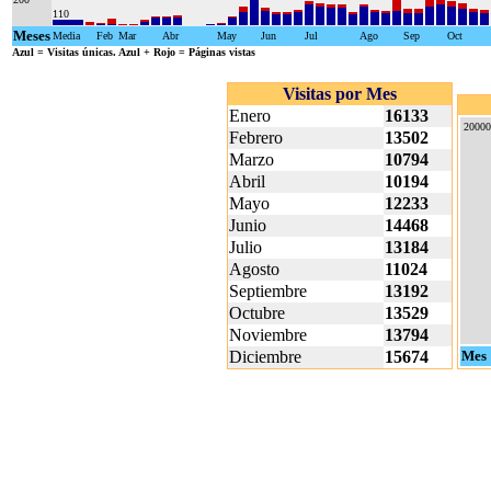
110
Meses
Media
Feb
Mar
Abr
May
Jun
Jul
Ago
Sep
Oct
Azul
= Visitas únicas.
Azul + Rojo
= Páginas vistas
Visitas por Mes
Enero
16133
20000
Febrero
13502
Marzo
10794
Abril
10194
Mayo
12233
Junio
14468
Julio
13184
Agosto
11024
Septiembre
13192
Octubre
13529
Noviembre
13794
Diciembre
15674
Mes