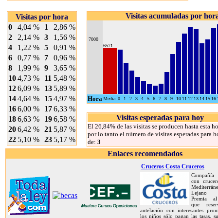
Visitas acumuladas por hor
Visitas por hora
0
4,04 %
1
2,86 %
2
2,14 %
3
1,56 %
7000
6571
4
1,22 %
5
0,91 %
6
0,77 %
7
0,96 %
8
1,99 %
9
3,65 %
10
4,73 %
11
5,48 %
12
6,09 %
13
5,89 %
14
4,64 %
15
4,97 %
Hora
Media
0
1
2
3
4
5
6
7
8
9
10
11
12
13
14
15
16
16
6,00 %
17
6,33 %
Visitas esperadas para hoy
18
6,63 %
19
6,58 %
El 26,84% de las visitas se producen hasta esta ho
20
6,42 %
21
5,87 %
por lo tanto el número de visitas esperadas para h
22
5,10 %
23
5,17 %
de:
3
Enlaces recomendados
Cruceros Costa Cruceros
Compañía 
con crucer
Mediterrán
Lejano O
Premia al
que rese
antelación con interesantes prom
los niños sólo pagan las tasas, s