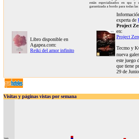
están especializados en spa y d
garantizada a bordo para todas las
Información
experta de
Project Ze
en:
Project Zer
Libro disponible en
Agapea.com:
Tecmo y KO
Reiki del amor infinito
nueva gale
este juego 
que tiene pr
29 de Junio
Visitas y páginas vistas por semana
200