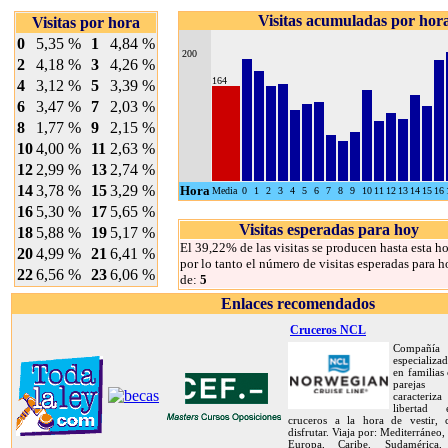
Visitas acumuladas por hor
Visitas por hora
0
5,35 %
1
4,84 %
200
2
4,18 %
3
4,26 %
164
4
3,12 %
5
3,39 %
6
3,47 %
7
2,03 %
8
1,77 %
9
2,15 %
10
4,00 %
11
2,63 %
12
2,99 %
13
2,74 %
14
3,78 %
15
3,29 %
Hora
Media
0
1
2
3
4
5
6
7
8
9
10
11
12
13
14
15
16
16
5,30 %
17
5,65 %
Visitas esperadas para hoy
18
5,88 %
19
5,17 %
El 39,22% de las visitas se producen hasta esta ho
20
4,99 %
21
6,41 %
por lo tanto el número de visitas esperadas para h
22
6,56 %
23
6,06 %
de:
5
Enlaces recomendados
Cruceros NCL
Compañía
especializa
en familias
pareja
caracteriz
libertad
cruceros a la hora de vestir,
disfrutar. Viaja por: Mediterráneo,
Europa, Caribe, Sudamérica, 