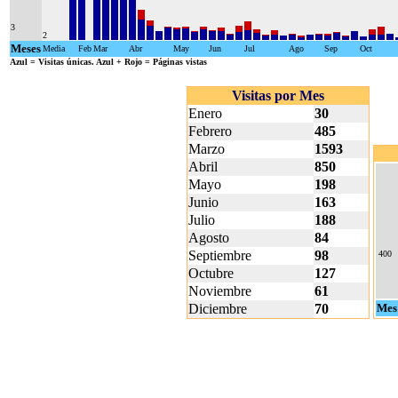
3
2
Meses
Media
Feb
Mar
Abr
May
Jun
Jul
Ago
Sep
Oct
Azul
= Visitas únicas.
Azul + Rojo
= Páginas vistas
Visitas por Mes
Enero
30
Febrero
485
Marzo
1593
Abril
850
Mayo
198
Junio
163
Julio
188
Agosto
84
Septiembre
98
400
Octubre
127
Noviembre
61
Diciembre
70
Mes