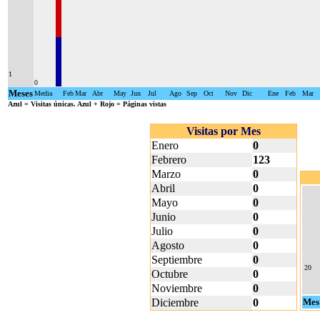
1
0
Meses
Media
Feb
Mar
Abr
May
Jun
Jul
Ago
Sep
Oct
Nov
Dic
Ene
Feb
Mar
Azul
= Visitas únicas.
Azul + Rojo
= Páginas vistas
Visitas por Mes
Enero
0
Febrero
123
Marzo
0
Abril
0
Mayo
0
Junio
0
Julio
0
Agosto
0
Septiembre
0
20
Octubre
0
Noviembre
0
Diciembre
0
Mes