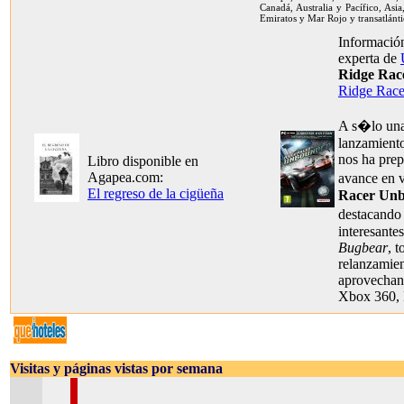
Canadá, Australia y Pacífico, Asia
Emiratos y Mar Rojo y transatlánti
Información
experta de
Ridge Rac
Ridge Rac
A s�lo una
lanzamient
nos ha pre
Libro disponible en
Agapea.com:
avance en
El regreso de la cigüeña
Racer Un
destacando
interesante
Bugbear
, 
relanzamien
aprovechand
Xbox 360, 
Visitas y páginas vistas por semana