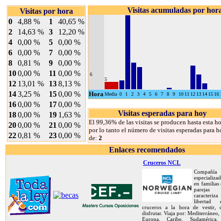
Visitas acumuladas por hor
Visitas por hora
0
4,88 %
1
40,65 %
2
14,63 %
3
12,20 %
4
0,00 %
5
0,00 %
6
0,00 %
7
0,00 %
8
0,81 %
9
0,00 %
10
0,00 %
11
0,00 %
6
5
12
13,01 %
13
8,13 %
14
3,25 %
15
0,00 %
Hora
Media
0
1
2
3
4
5
6
7
8
9
10
11
12
13
14
15
16
16
0,00 %
17
0,00 %
Visitas esperadas para hoy
18
0,00 %
19
1,63 %
El 99,36% de las visitas se producen hasta esta ho
20
0,00 %
21
0,00 %
por lo tanto el número de visitas esperadas para h
22
0,81 %
23
0,00 %
de:
2
Enlaces recomendados
Cruceros NCL
Compañía
especializa
en familias
pareja
caracteriz
libertad
cruceros a la hora de vestir,
disfrutar. Viaja por: Mediterráneo,
Europa, Caribe, Sudamérica, 