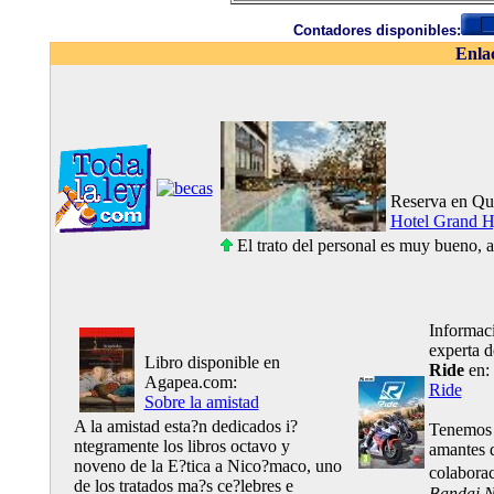
Contadores disponibles:
Enla
Reserva en Qu
Hotel Grand H
El trato del personal es muy bueno, a
Informaci
experta 
Libro disponible en
Ride
en:
Agapea.com:
Ride
Sobre la amistad
A la amistad esta?n dedicados i?
Tenemos 
ntegramente los libros octavo y
amantes d
noveno de la E?tica a Nico?maco, uno
colabor
de los tratados ma?s ce?lebres e
Bandai 