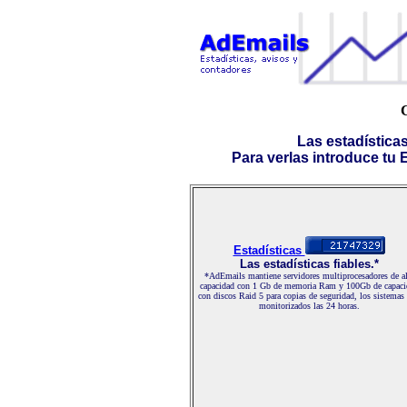
C
Las estadística
Para verlas introduce tu E-
Estadísticas
Las estadísticas fiables.*
*AdEmails mantiene servidores multiprocesadores de al
capacidad con 1 Gb de memoria Ram y 100Gb de capaci
con discos Raid 5 para copias de seguridad, los sistemas
monitorizados las 24 horas.