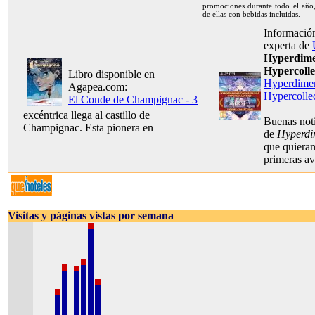
promociones durante todo el año,
de ellas con bebidas incluidas.
Información
experta de
Hyperdime
Hypercolle
Libro disponible en
Hyperdimen
Agapea.com:
Hypercolle
El Conde de Champignac - 3
excéntrica llega al castillo de
Buenas noti
Champignac. Esta pionera en
de
Hyperdi
que quieran
primeras av
Visitas y páginas vistas por semana