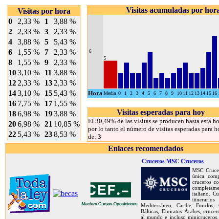
Visitas acumuladas por hor
Visitas por hora
0
2,33 %
1
3,88 %
2
2,33 %
3
2,33 %
4
3,88 %
5
5,43 %
6
1,55 %
7
2,33 %
6
5
8
1,55 %
9
2,33 %
10
3,10 %
11
3,88 %
12
2,33 %
13
2,33 %
14
3,10 %
15
5,43 %
Hora
Media
0
1
2
3
4
5
6
7
8
9
10
11
12
13
14
15
16
16
7,75 %
17
1,55 %
Visitas esperadas para hoy
18
6,98 %
19
3,88 %
El 30,49% de las visitas se producen hasta esta ho
20
6,98 %
21
10,85 %
por lo tanto el número de visitas esperadas para h
22
5,43 %
23
8,53 %
de:
3
Enlaces recomendados
Cruceros MSC Cruceros
MSC Crucer
única com
cruceros co
completame
italiano. C
itinerar
Mediterráneo, Caribe, Fiordos, C
Bálticas, Emiratos Árabes, crucer
al mundo e incluso minicruceros.