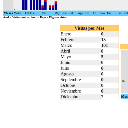
1
0
Meses
Media
Feb
Mar
Abr
May
Jun
Jul
Ago
Sep
Oct
Nov
Dic
Ene
Fe
Azul
= Visitas únicas.
Azul + Rojo
= Páginas vistas
Visitas por Mes
Enero
0
Febrero
13
Marzo
101
Abril
8
Mayo
5
Junio
0
Julio
0
Agosto
0
Septiembre
0
20
Octubre
0
Noviembre
0
Diciembre
2
Mes