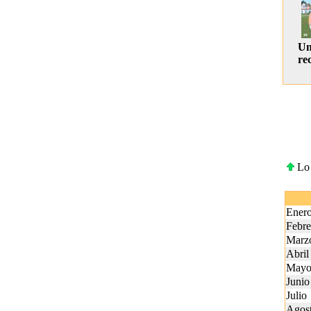
Una
rec
Lo 
Ener
Febre
Marz
Abril
May
Junio
Julio
Agos