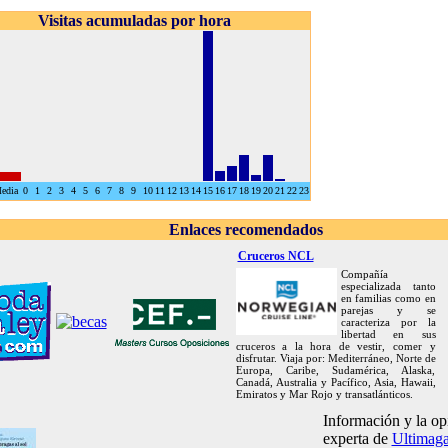
Visitas acumuladas por hora
edia
0
1
2
3
4
5
6
7
8
9
10
11
12
13
14
15
16
17
18
19
20
21
22
23
Enlaces recomendados
Cruceros NCL
Compañía
especializada tanto
en familias como en
parejas y se
caracteriza por la
libertad en sus
cruceros a la hora de vestir, comer y
disfrutar. Viaja por: Mediterráneo, Norte de
Europa, Caribe, Sudamérica, Alaska,
Canadá, Australia y Pacífico, Asia, Hawaii,
Emiratos y Mar Rojo y transatlánticos.
Información y la op
experta de
Ultimag