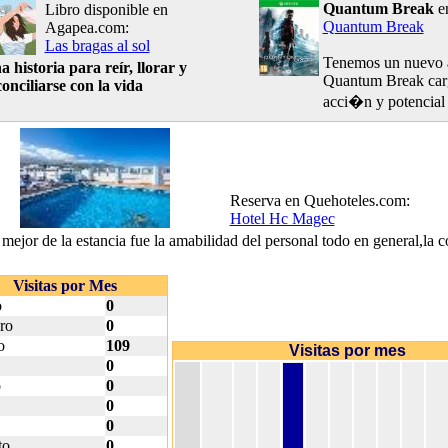
Quantum Break
e
Libro disponible en
Quantum Break
Agapea.com:
Las bragas al sol
Tenemos un nuevo 
 historia para reír, llorar y
Quantum Break car
onciliarse con la vida
acci�n y potencial
Reserva en Quehoteles.com:
Hotel Hc Magec
mejor de la estancia fue la amabilidad del personal todo en general,la
Visitas por Mes
o
0
ro
0
o
109
Visitas por mes
0
o
0
0
0
to
0