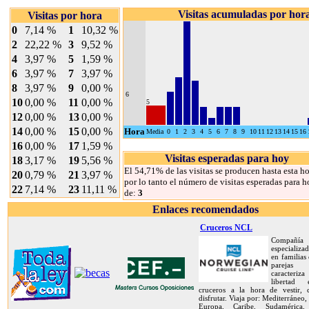
Visitas acumuladas por hor
Visitas por hora
0
7,14 %
1
10,32 %
2
22,22 %
3
9,52 %
4
3,97 %
5
1,59 %
6
3,97 %
7
3,97 %
8
3,97 %
9
0,00 %
6
10
0,00 %
11
0,00 %
5
12
0,00 %
13
0,00 %
14
0,00 %
15
0,00 %
Hora
Media
0
1
2
3
4
5
6
7
8
9
10
11
12
13
14
15
16
16
0,00 %
17
1,59 %
Visitas esperadas para hoy
18
3,17 %
19
5,56 %
El 54,71% de las visitas se producen hasta esta ho
20
0,79 %
21
3,97 %
por lo tanto el número de visitas esperadas para h
22
7,14 %
23
11,11 %
de:
3
Enlaces recomendados
Cruceros NCL
Compañía
especializa
en familias
pareja
caracteriz
libertad
cruceros a la hora de vestir,
disfrutar. Viaja por: Mediterráneo,
Europa, Caribe, Sudamérica, 