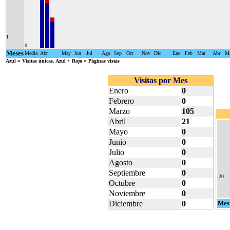
1
0
Meses
Media
Abr
May
Jun
Jul
Ago
Sep
Oct
Nov
Dic
Ene
Feb
Mar
Abr
M
Azul
= Visitas únicas.
Azul + Rojo
= Páginas vistas
Visitas por Mes
Enero
0
Febrero
0
Marzo
105
Abril
21
Mayo
0
Junio
0
Julio
0
Agosto
0
Septiembre
0
20
Octubre
0
Noviembre
0
Diciembre
0
Mes