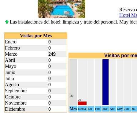
Reserva 
Hotel Mar
Las instalaciones del hotel, limpieza y trato del personal. Muy bien
Visitas por Mes
Enero
0
Febrero
0
Marzo
249
Visitas por m
Abril
0
Mayo
0
Junio
0
Julio
0
Agosto
0
Septiembre
0
Octubre
0
30
20
Noviembre
0
Diciembre
0
Mes
Media
Ene
Feb
Mar
Abr
May
Jun
Jul