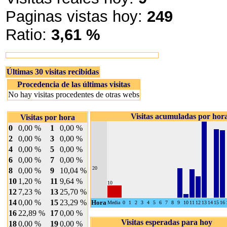
Paginas vistas hoy:
249
Ratio:
3,61 %
Últimas 30 visitas recibidas
Procedencia de las últimas visitas
No hay visitas procedentes de otras webs
Visitas acumuladas por hor
Visitas por hora
0
0,00 %
1
0,00 %
2
0,00 %
3
0,00 %
4
0,00 %
5
0,00 %
6
0,00 %
7
0,00 %
20
8
0,00 %
9
10,04 %
10
1,20 %
11
9,64 %
10
12
7,23 %
13
25,70 %
14
0,00 %
15
23,29 %
Hora
Media
0
1
2
3
4
5
6
7
8
9
10
11
12
13
14
15
16
16
22,89 %
17
0,00 %
Visitas esperadas para hoy
18
0,00 %
19
0,00 %