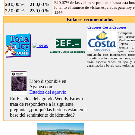
El 0,67% de las visitas se producen hasta esta hor
20
0,00 %
21
0,00 %
lo tanto el número de visitas esperadas para hoy e
22
0,00 %
23
0,00 %
1344
Enlaces recomendados
Cruceros Costa Cruceros
Compañía 
con crucer
Mediterrán
Lejano O
Premia al
que rese
antelación con interesantes prom
los niños sólo pagan las tasas, s
están especializados en spa y d
garantizada a bordo para todas las
Libro disponible en
Agapea.com:
Estados del agravio
En Estados del agravio Wendy Brown
trata de responderse a la siguiente
pregunta: ¿por qué las heridas están en la
base del sentimiento de identidad?