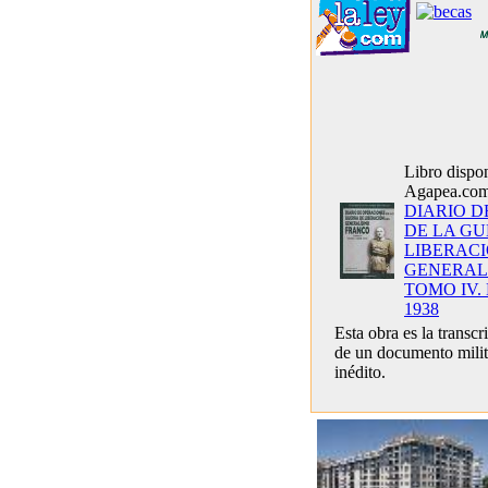
Libro dispo
Agapea.com
DIARIO D
DE LA GU
LIBERAC
GENERAL
TOMO IV.
1938
Esta obra es la transcr
de un documento milita
inédito.