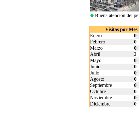
Buena atención del pers
Visitas por Mes
Enero
0
Febrero
0
Marzo
0
Abril
3
Mayo
0
Junio
0
Julio
0
Agosto
0
Septiembre
0
Octubre
0
Noviembre
0
Diciembre
0