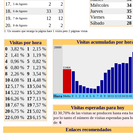
17.
2
2
5 de Agosto
Miércoles
34
18.
33
33
Jueves
35
6 de Agosto
Viernes
32
19.
12
12
7 de Agosto
Sábado
28
20.
2
2
8 de Agosto
1. Un usuario que recarga la página hace 1 visita pero 2 páginas vistas
Visitas acumuladas por hor
Visitas por hora
20000
0
3,82 %
1
2,15 %
2
1,41 %
3
1,19 %
4
0,96 %
5
0,82 %
6
0,80 %
7
1,23 %
11464
8
2,26 %
9
3,54 %
10
4,08 %
11
4,48 %
12
5,17 %
13
5,04 %
14
5,22 %
15
5,20 %
Hora
Media
0
1
2
3
4
5
6
7
8
9
10
11
12
13
14
15
16
16
6,26 %
17
7,13 %
18
7,67 %
19
7,57 %
Visitas esperadas para hoy
20
6,75 %
21
5,02 %
El 30,70% de las visitas se producen hasta esta ho
22
6,09 %
23
6,15 %
por lo tanto el número de visitas esperadas para h
de:
6
Enlaces recomendados