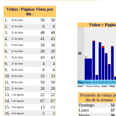
Visitas / Páginas Vistas por
dia
1
1.
50
50
20 de Julio
Visitas + Página
2.
6
6
21 de Julio
3.
48
48
22 de Julio
4.
41
43
23 de Julio
5.
34
34
24 de Julio
6.
20
20
25 de Julio
30
7.
43
43
27
26 de Julio
8.
4
4
27 de Julio
9.
6
6
28 de Julio
10.
33
33
29 de Julio
11.
59
59
Dias
30 de Julio
Media
20
21
22
23
24
25
26
2
Azul
= Visitas únicas.
Azul + Rojo
12.
28
28
31 de Julio
13.
22
22
Promedio de visitas p
1 de Agosto
dia de la semana
14.
67
67
2 de Agosto
Domingo
32
15.
13
13
3 de Agosto
Lunes
37
16.
2
2
4 de Agosto
Martes
36