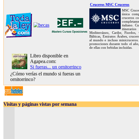
Cruceros MSC Cruceros
MSC Crucer
única com
cruceros co
completame
italiano. C
itinerar
Mediterráneo, Caribe, Fiordos, C
Bálticas, Emiratos Árabes, crucer
al mundo e incluso minicruceros.
promociones durante todo el año,
de ellas con bebidas incluidas.
Libro disponible en
Agapea.com:
Si fueras... un ornitorrinco
¿Cómo verías el mundo si fueras un
ornitorrinco?
Visitas y páginas vistas por semana