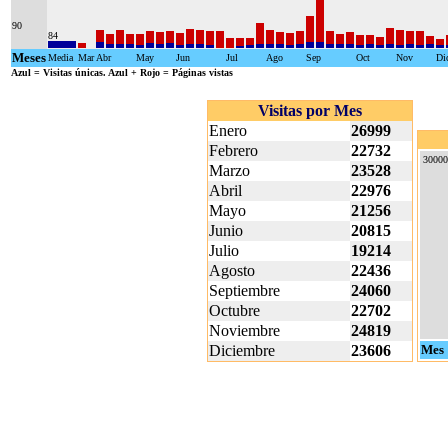
90
84
Meses
Media
Mar
Abr
May
Jun
Jul
Ago
Sep
Oct
Nov
Di
Azul
= Visitas únicas.
Azul + Rojo
= Páginas vistas
Visitas por Mes
Enero
26999
Febrero
22732
30000
Marzo
23528
Abril
22976
Mayo
21256
Junio
20815
Julio
19214
Agosto
22436
Septiembre
24060
Octubre
22702
Noviembre
24819
Diciembre
23606
Mes