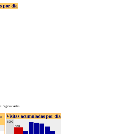
as por dia
= Páginas vistas
Visitas acumuladas por dia
or
8000
7601