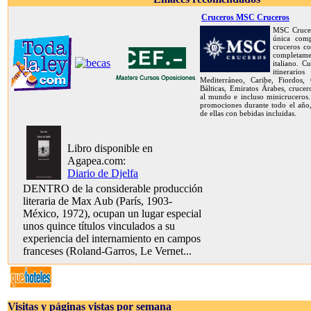
Cruceros MSC Cruceros
MSC Crucer
única com
cruceros co
completame
italiano. C
itinerar
Mediterráneo, Caribe, Fiordos, C
Bálticas, Emiratos Árabes, crucer
al mundo e incluso minicruceros.
promociones durante todo el año,
de ellas con bebidas incluidas.
Libro disponible en
Agapea.com:
Diario de Djelfa
DENTRO de la considerable producción
literaria de Max Aub (París, 1903-
México, 1972), ocupan un lugar especial
unos quince títulos vinculados a su
experiencia del internamiento en campos
franceses (Roland-Garros, Le Vernet...
Visitas y páginas vistas por semana