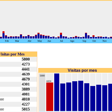
Feb
Mar
Abr
May
Jun
Jul
Ago
Sep
Oct
Nov
Visitas por Mes
5800
4273
4441
Visitas por mes
4639
5000
4679
4434
4301
3889
4081
bre
4010
4227
bre
5015