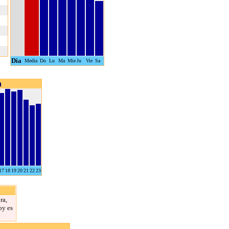
Dia
Media
Do
Lu
Ma
Mie
Ju
Vie
Sa
a
17
18
19
20
21
22
23
ra,
oy es