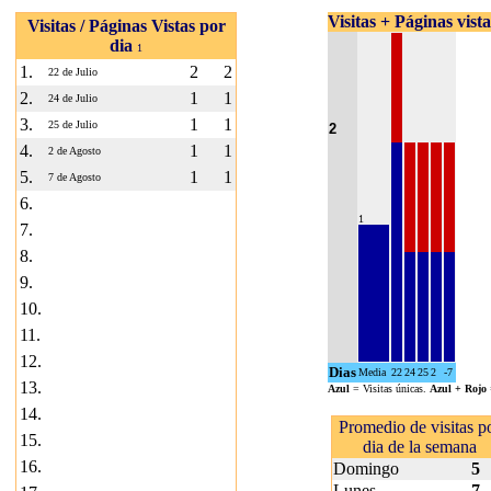
Visitas + Páginas vist
Visitas / Páginas Vistas por
dia
1
1.
2
2
22 de Julio
2.
1
1
24 de Julio
3.
1
1
25 de Julio
2
4.
1
1
2 de Agosto
5.
1
1
7 de Agosto
6.
1
7.
8.
9.
10.
11.
12.
Dias
Media
22
24
25
2
-7
13.
Azul
= Visitas únicas.
Azul + Rojo
14.
Promedio de visitas p
15.
dia de la semana
16.
Domingo
5
Lunes
7