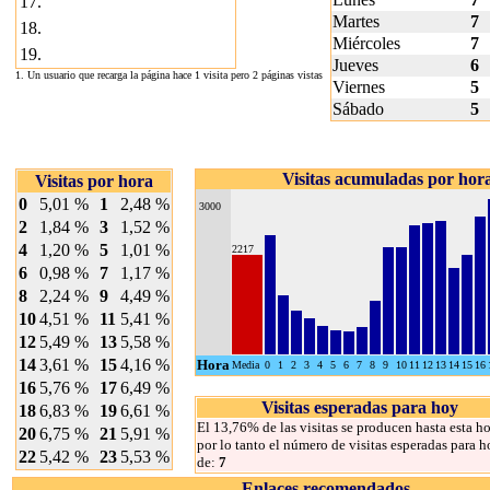
17.
Martes
7
18.
Miércoles
7
19.
Jueves
6
1. Un usuario que recarga la página hace 1 visita pero 2 páginas vistas
Viernes
5
Sábado
5
Visitas acumuladas por hor
Visitas por hora
0
5,01 %
1
2,48 %
3000
2
1,84 %
3
1,52 %
4
1,20 %
5
1,01 %
2217
6
0,98 %
7
1,17 %
8
2,24 %
9
4,49 %
10
4,51 %
11
5,41 %
12
5,49 %
13
5,58 %
14
3,61 %
15
4,16 %
Hora
Media
0
1
2
3
4
5
6
7
8
9
10
11
12
13
14
15
16
16
5,76 %
17
6,49 %
Visitas esperadas para hoy
18
6,83 %
19
6,61 %
El 13,76% de las visitas se producen hasta esta ho
20
6,75 %
21
5,91 %
por lo tanto el número de visitas esperadas para h
22
5,42 %
23
5,53 %
de:
7
Enlaces recomendados