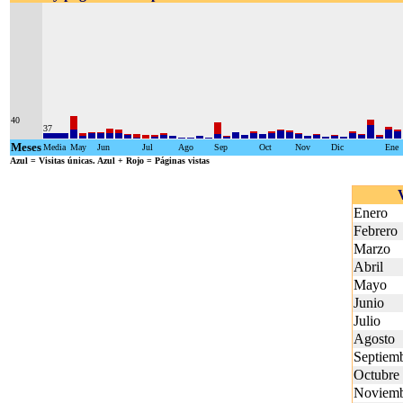
40
37
Meses
Media
May
Jun
Jul
Ago
Sep
Oct
Nov
Dic
Ene
Azul
= Visitas únicas.
Azul + Rojo
= Páginas vistas
Enero
Febrero
Marzo
Abril
Mayo
Junio
Julio
Agosto
Septiem
Octubre
Noviem