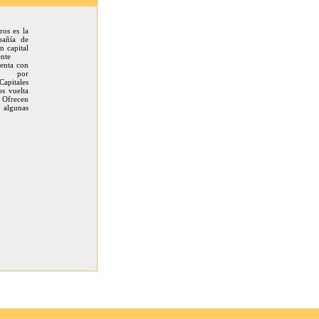
os es la
pañía de
n capital
nte
uenta con
ios por
apitales
os vuelta
 Ofrecen
 algunas