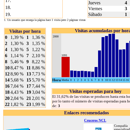
17.
Jueves
4
18.
Viernes
3
19.
Sábado
1
1. Un usuario que recarga la página hace 1 visita pero 2 páginas vistas
Visitas acumuladas por hor
Visitas por hora
0
1,39 %
1
1,36 %
2000
2
1,30 %
3
1,35 %
4
1,30 %
5
1,22 %
6
1,14 %
7
2,10 %
1091
8
5,46 %
9
8,22 %
10
8,47 %
11
8,86 %
12
8,90 %
13
7,73 %
14
5,68 %
15
5,70 %
Hora
Media
0
1
2
3
4
5
6
7
8
9
10
11
12
13
14
15
16
16
7,04 %
17
7,44 %
Visitas esperadas para hoy
18
4,43 %
19
3,04 %
El 31,62% de las visitas se producen hasta esta ho
20
2,04 %
21
2,01 %
por lo tanto el número de visitas esperadas para h
22
1,82 %
23
1,99 %
de:
3
Enlaces recomendados
Cruceros NCL
Compañía
especializa