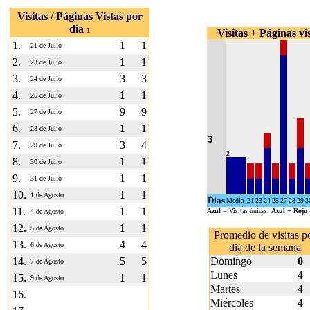
Visitas / Páginas Vistas por
dia
1
Visitas + Páginas vi
1.
1
1
21 de Julio
2.
1
1
23 de Julio
3.
3
3
24 de Julio
4.
1
1
25 de Julio
5.
9
9
27 de Julio
6.
1
1
28 de Julio
3
7.
3
4
29 de Julio
2
8.
1
1
30 de Julio
9.
1
1
31 de Julio
10.
1
1
1 de Agosto
Dias
Media
21
23
24
25
27
28
29
3
11.
1
1
Azul
= Visitas únicas.
Azul + Rojo
4 de Agosto
12.
1
1
5 de Agosto
Promedio de visitas p
13.
4
4
6 de Agosto
dia de la semana
14.
5
5
Domingo
0
7 de Agosto
Lunes
4
15.
1
1
9 de Agosto
Martes
4
16.
Miércoles
4