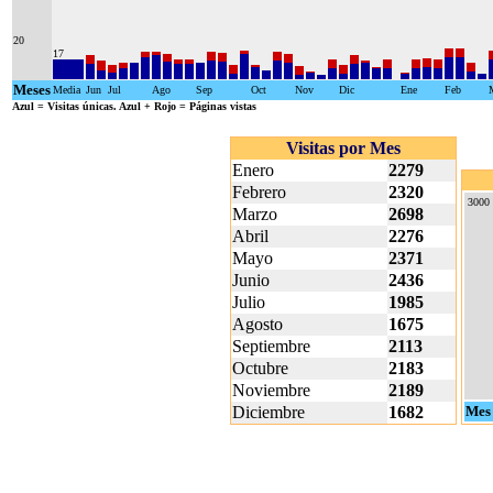
20
17
Meses
Media
Jun
Jul
Ago
Sep
Oct
Nov
Dic
Ene
Feb
Azul
= Visitas únicas.
Azul + Rojo
= Páginas vistas
Visitas por Mes
Enero
2279
Febrero
2320
3000
Marzo
2698
Abril
2276
Mayo
2371
Junio
2436
Julio
1985
Agosto
1675
Septiembre
2113
Octubre
2183
Noviembre
2189
Diciembre
1682
Mes