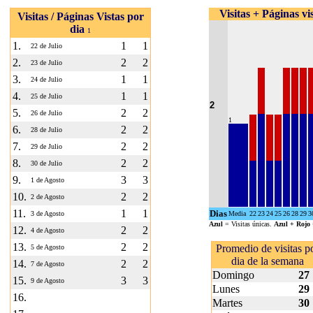
Visitas + Páginas vi
Visitas / Páginas Vistas por
dia
1
1.
1
1
22 de Julio
2.
2
2
23 de Julio
3.
1
1
24 de Julio
4.
1
1
25 de Julio
2
5.
2
2
26 de Julio
1
6.
2
2
28 de Julio
7.
2
2
29 de Julio
8.
2
2
30 de Julio
9.
3
3
1 de Agosto
10.
2
2
2 de Agosto
11.
1
1
Dias
3 de Agosto
Media
22
23
24
25
26
28
29
3
Azul
= Visitas únicas.
Azul + Rojo
12.
2
2
4 de Agosto
13.
2
2
Promedio de visitas p
5 de Agosto
dia de la semana
14.
2
2
7 de Agosto
Domingo
27
15.
3
3
9 de Agosto
Lunes
29
16.
Martes
30