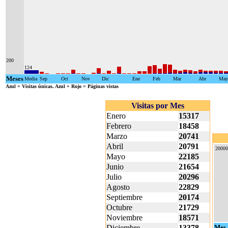
200
124
Meses
Media
Sep
Oct
Nov
Dic
Ene
Feb
Mar
Abr
May
Azul
= Visitas únicas.
Azul + Rojo
= Páginas vistas
Visitas por Mes
Enero
15317
Febrero
18458
Marzo
20741
Abril
20791
20000
Mayo
22185
Junio
21654
Julio
20296
Agosto
22829
Septiembre
20174
Octubre
21729
Noviembre
18571
Diciembre
13378
Mes