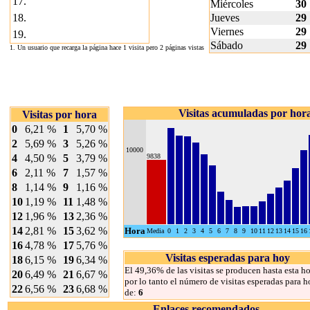
17.
Miércoles
30
18.
Jueves
29
Viernes
29
19.
Sábado
29
1. Un usuario que recarga la página hace 1 visita pero 2 páginas vistas
Visitas acumuladas por hor
Visitas por hora
0
6,21 %
1
5,70 %
2
5,69 %
3
5,26 %
10000
4
4,50 %
5
3,79 %
9838
6
2,11 %
7
1,57 %
8
1,14 %
9
1,16 %
10
1,19 %
11
1,48 %
12
1,96 %
13
2,36 %
14
2,81 %
15
3,62 %
Hora
Media
0
1
2
3
4
5
6
7
8
9
10
11
12
13
14
15
16
16
4,78 %
17
5,76 %
Visitas esperadas para hoy
18
6,15 %
19
6,34 %
El 49,36% de las visitas se producen hasta esta ho
20
6,49 %
21
6,67 %
por lo tanto el número de visitas esperadas para h
22
6,56 %
23
6,68 %
de:
6
Enlaces recomendados