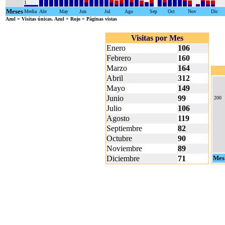
1
Meses
Media
Abr
May
Jun
Jul
Ago
Sep
Oct
Nov
Dic
Azul
= Visitas únicas.
Azul + Rojo
= Páginas vistas
Visitas por Mes
Enero
106
Febrero
160
Marzo
164
Abril
312
Mayo
149
Junio
99
200
Julio
106
Agosto
119
Septiembre
82
Octubre
90
Noviembre
89
Diciembre
71
Mes