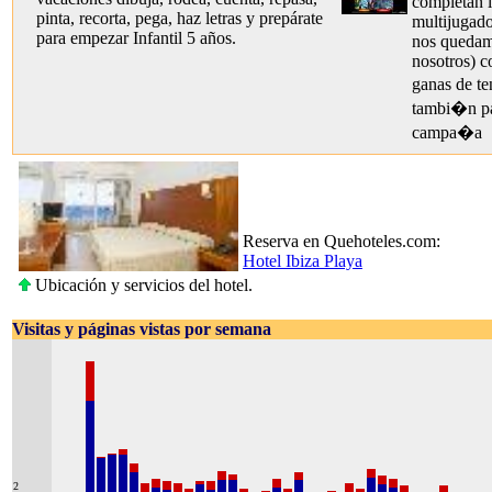
completan l
pinta, recorta, pega, haz letras y prepárate
multijugad
para empezar Infantil 5 años.
nos quedam
nosotros) c
ganas de t
tambi�n pa
campa�a
Reserva en Quehoteles.com:
Hotel Ibiza Playa
Ubicación y servicios del hotel.
Visitas y páginas vistas por semana
2