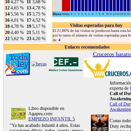
10
4,27 %
11
3,68 %
12
4,65 %
13
4,78 %
14
5,56 %
15
3,75 %
Hora
Media
0
1
2
3
4
5
6
7
8
9
10
11
12
13
14
15
16
16
4,01 %
17
4,52 %
Visitas esperadas para hoy
18
4,78 %
19
5,17 %
El 21,86% de las visitas se producen hasta esta ho
20
4,40 %
21
5,11 %
por lo tanto el número de visitas esperadas para h
22
5,62 %
23
4,20 %
de:
4
Enlaces recomendados
Cruceros barato
Información
experta de
Call of Du
Awakenin
Call of Dut
Libro disponible en
Awakening
Agapea.com:
EMPIEZO INFANTIL 5
Como todos
"Ya has acabado Infantil 4 años. Estas
Duty recib
vacaciones dibuja, rodea, cuenta, repasa,