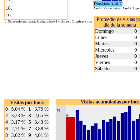
17.
Dias
Media
21
25
-7
18.
Azul
= Visitas únicas.
Azul + Rojo
19.
Promedio de visitas p
1. Un usuario que recarga la página hace 1 visita pero 2 páginas vistas
dia de la semana
Domingo
0
Lunes
0
Martes
0
Miércoles
0
Jueves
0
Viernes
0
Sábado
0
Visitas acumuladas por hor
Visitas por hora
0
5,04 %
1
3,75 %
70
2
3,23 %
3
2,65 %
64
4
3,17 %
5
3,43 %
6
2,71 %
7
3,88 %
8
3,62 %
9
4,01 %