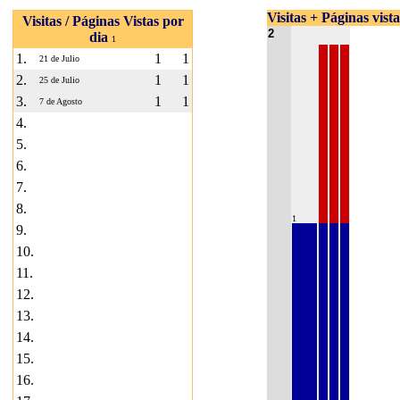
Visitas + Páginas vist
Visitas / Páginas Vistas por
2
dia
1
1.
1
1
21 de Julio
2.
1
1
25 de Julio
3.
1
1
7 de Agosto
4.
5.
6.
7.
8.
1
9.
10.
11.
12.
13.
14.
15.
16.