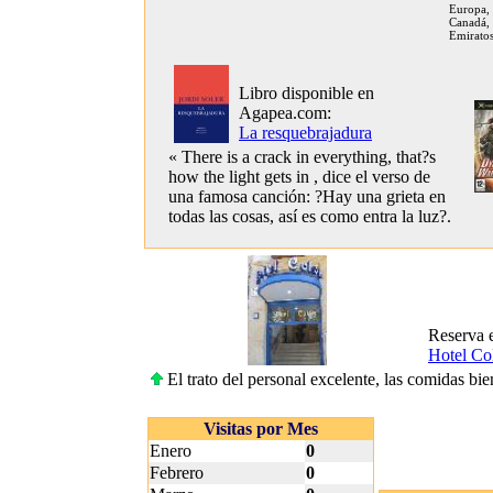
Europa,
Canadá, 
Emiratos
Libro disponible en
Agapea.com:
La resquebrajadura
« There is a crack in everything, that?s
how the light gets in , dice el verso de
una famosa canción: ?Hay una grieta en
todas las cosas, así es como entra la luz?.
Reserva 
Hotel Co
El trato del personal excelente, las comidas bien
Visitas por Mes
Enero
0
Febrero
0