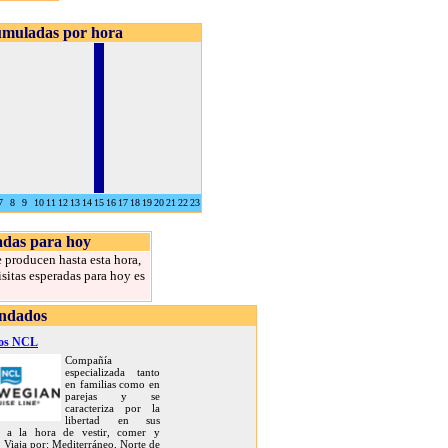
cumuladas por hora
7
8
9
10
11
12
13
14
15
16
17
18
19
20
21
22
23
radas para hoy
e producen hasta esta hora,
isitas esperadas para hoy es
endados
os NCL
Compañía
especializada tanto
en familias como en
parejas y se
caracteriza por la
libertad en sus
s a la hora de vestir, comer y
r. Viaja por: Mediterráneo, Norte de