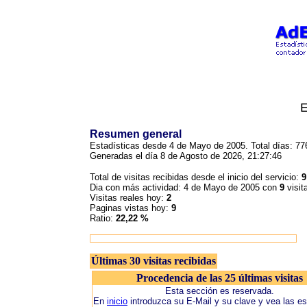
E
Resumen general
Estadísticas desde 4 de Mayo de 2005. Total días: 77
Generadas el día 8 de Agosto de 2026, 21:27:46
Total de visitas recibidas desde el inicio del servicio:
9
Dia con más actividad: 4 de Mayo de 2005 con
9
visit
Visitas reales hoy:
2
Paginas vistas hoy:
9
Ratio:
22,22 %
Últimas 30 visitas recibidas
Procedencia de las 25 últimas visitas
Esta sección es reservada.
En
inicio
introduzca su E-Mail y su clave y vea las es